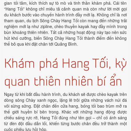
gian tối tăm, kích thích sự tò mò và tinh thần khám phá. Cái tên
“Hang Tối” không chỉ miêu tả cảnh quan mà còn như lời mời gọi
du khách bước vào chuyến hành trình đầy mới lạ. Không chỉ là nơi
tham quan, du lịch Sông Chày Hang Tối còn mang đến những trải
nghiệm mới lạ như zipline, chèo thuyền kayak hay đầy mình trong
bùn khoáng thiên nhiên. Tất cả những hoạt động này tạo nên sức
hút khó cưỡng, biến Sông Chày Hang Tối thành điểm đến không
thể bỏ qua khi đặt chân tới Quảng Bình.
Khám phá Hang Tối, kỳ
quan thiên nhiên bí ẩn
Ngay từ khi bắt đầu hành trình, du khách sẽ được chèo kayak trên
dòng sông Chày xanh ngọc, lặng lẽ trôi giữa những vách núi đá
vôi sừng sững. Đặt chân đến cửa hang, bóng tối bao trùm mở ra
thế giới huyền bí bên trong. Khác với những hang động được
chiếu sáng rực rỡ, Hang Tối đúng như tên gọi – chỉ có ánh sáng
từ đèn đội đầu dẫn lối, khiến từng bước chân đều trở thành một
cuộc phiêu lưu hồi hộp.