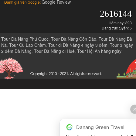
Google Review
Đánh giá trên Google:
2616144
Hôm nay: 893
Đang trực tuyến: 5
Tour Đà Nẵng Phú Quốc
,
Tour Đà Nẵng Côn Đảo
,
Tour Đà Nẵng Bà
Nà
,
Tour Cù Lao Chàm
,
Tour đi Đà Nẵng 4 ngày 3 đêm
,
Tour 3 ngày
2 đêm Đà Nẵng
,
Tour Đà Nẵng đi Huế
,
Tour Hội An hằng ngày
Danang Green Travel