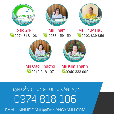
Hỗ trợ 24/7
Ms Thắm
Ms Thuý Hậu
0974 818 106
0988 159 152
0903 839 856
Ms Cao Phương
Ms Kim Thành
0913 818 107
0946 333 006
BẠN CẦN CHÚNG TÔI TƯ VẤN 24/7
0974 818 106
EMAIL: KINHDOANH@DANANGXANH.COM