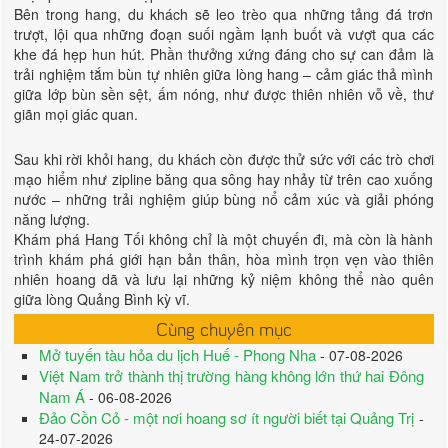
Bên trong hang, du khách sẽ leo trèo qua những tảng đá trơn
trượt, lội qua những đoạn suối ngầm lạnh buốt và vượt qua các
khe đá hẹp hun hút. Phần thưởng xứng đáng cho sự can đảm là
trải nghiệm tắm bùn tự nhiên giữa lòng hang – cảm giác thả mình
giữa lớp bùn sền sệt, ấm nóng, như được thiên nhiên vỗ về, thư
giãn mọi giác quan.
Sau khi rời khỏi hang, du khách còn được thử sức với các trò chơi
mạo hiểm như zipline băng qua sông hay nhảy từ trên cao xuống
nước – những trải nghiệm giúp bùng nổ cảm xúc và giải phóng
năng lượng.
Khám phá Hang Tối không chỉ là một chuyến đi, mà còn là hành
trình khám phá giới hạn bản thân, hòa mình trọn vẹn vào thiên
nhiên hoang dã và lưu lại những kỷ niệm không thể nào quên
giữa lòng Quảng Bình kỳ vĩ.
Cùng chuyên mục
Mở tuyến tàu hỏa du lịch Huế - Phong Nha
- 07-08-2026
Việt Nam trở thành thị trường hàng không lớn thứ hai Đông
Nam Á
- 06-08-2026
Đảo Cồn Cỏ - một nơi hoang sơ ít người biết tại Quảng Trị
-
24-07-2026