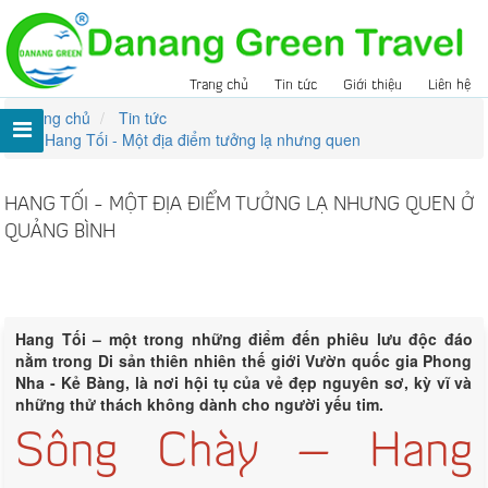
Trang chủ
Tin tức
Giới thiệu
Liên hệ
Trang chủ
Tin tức
Hang Tối - Một địa điểm tưởng lạ nhưng quen
HANG TỐI - MỘT ĐỊA ĐIỂM TƯỞNG LẠ NHƯNG QUEN Ở
QUẢNG BÌNH
Lượt xem:
423
Hang Tối – một trong những điểm đến phiêu lưu độc đáo
nằm trong Di sản thiên nhiên thế giới Vườn quốc gia Phong
Nha - Kẻ Bàng, là nơi hội tụ của vẻ đẹp nguyên sơ, kỳ vĩ và
những thử thách không dành cho người yếu tim.
Sông Chày – Hang