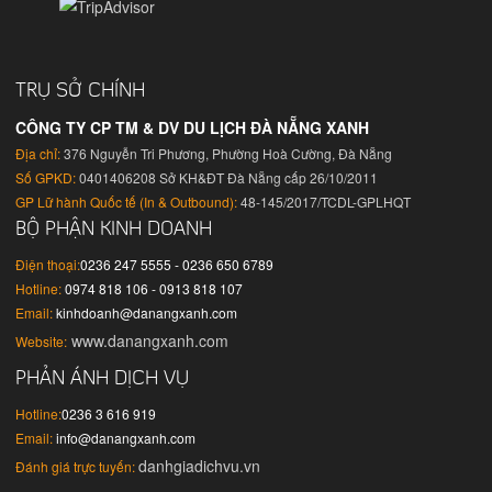
TRỤ SỞ CHÍNH
CÔNG TY CP TM & DV DU LỊCH ĐÀ NẴNG XANH
Địa chỉ:
376 Nguyễn Tri Phương, Phường Hoà Cường, Đà Nẵng
Số GPKD:
0401406208 Sở KH&ĐT Đà Nẵng cấp 26/10/2011
GP Lữ hành Quốc tế (In & Outbound):
48-145/2017/TCDL-GPLHQT
BỘ PHẬN KINH DOANH
Điện thoại:
0236 247 5555 - 0236 650 6789
Hotline:
0974 818 106 - 0913 818 107
Email:
kinhdoanh@danangxanh.com
www.danangxanh.com
Website:
PHẢN ÁNH DỊCH VỤ
Hotline:
0236 3 616 919
Email:
info@danangxanh.com
danhgiadichvu.vn
Đánh giá trực tuyến: