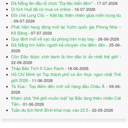
Đà Nẵng lần đầu tổ chức "Dạ tiệc biển đêm"
- 17-07-2026
Di tích Huế đã có mua vé online
- 16-07-2026
Đồi chè Long Cốc – Kiệt tác thiên nhiên giữa miền trung du
- 09-07-2026
Phát hiện hang động mới tại Vườn quốc gia Phong Nha –
Kẻ Bàng
- 07-07-2026
Quy định mới về xạc dự phòng trên máy bay
- 26-06-2026
Đà Nẵng tìm kiếm người kể chuyện cho điểm đến
- 25-06-
2026
Côn Đảo được vinh danh là hòn đảo bí ẩn nhất thế giới
-
22-06-2026
Tháp Bảo Tích ở Cam Ranh
- 18-06-2026
Hồ Chí Minh lọt Top thành phố có ẩm thực ngon nhất Thế
giới 2026
- 11-06-2026
Tà Xùa - Top điểm đến mới nổi hàng đầu Châu Á
- 09-06-
2026
Khám phá “thế giới muôn loài” tại Bảo tàng thiên nhiên Cát
Tiên
- 01-06-2026
Tuần du lịch Ninh Bình khai mạc vào 23.5
- 22-05-2026