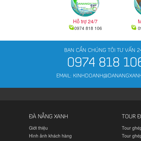
Hỗ trợ 24/7
M
0974 818 106
0
BẠN CẦN CHÚNG TÔI TƯ VẤN 2
0974 818 10
EMAIL: KINHDOANH@DANANGXAN
ĐÀ NẴNG XANH
TOUR Đ
Giới thiệu
Tour ghé
Hình ảnh khách hàng
Tour ghé