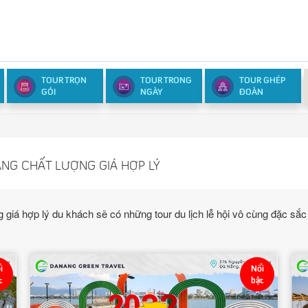
TOUR TRỌN
TOUR TRONG
TOUR GHÉP
GÓI
NGÀY
ĐOÀN
ẴNG CHẤT LƯỢNG GIÁ HỢP LÝ
ng giá hợp lý du khách sẽ có những tour du lịch lễ hội vô cùng đặc s
i
Nổi
t
bật