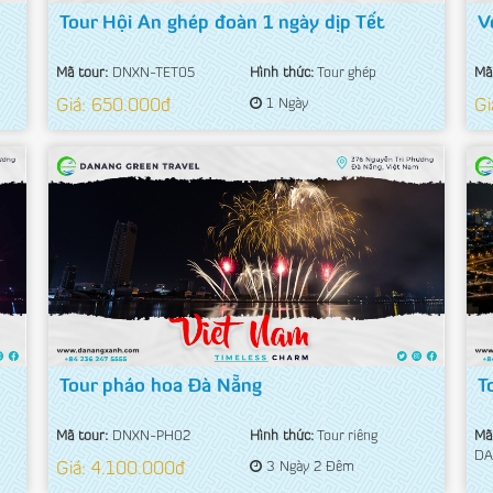
Tour Hội An ghép đoàn 1 ngày dịp Tết
V
Mã tour:
DNXN-TET05
Hình thức:
Tour ghép
Mã
Giá: 650.000đ
1 Ngày
Gi
Tour pháo hoa Đà Nẵng
T
Mã tour:
DNXN-PH02
Hình thức:
Tour riêng
Mã
DA
Giá: 4.100.000đ
3 Ngày 2 Đêm