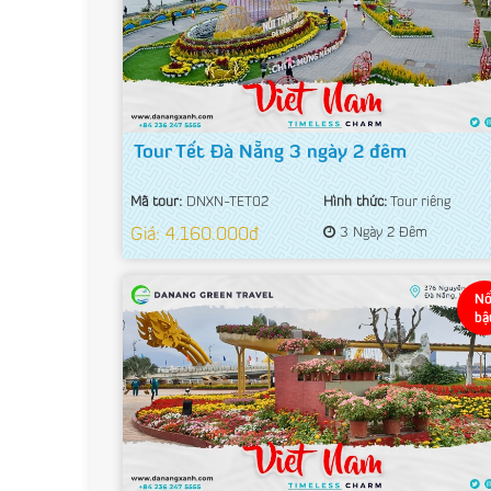
Tour Tết Đà Nẵng 3 ngày 2 đêm
Mã tour:
DNXN-TET02
Hình thức:
Tour riêng
Giá: 4.160.000đ
3 Ngày 2 Đêm
Nổ
bậ