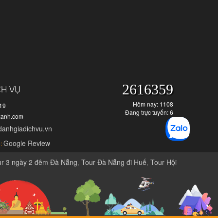
2616359
CH VỤ
Hôm nay: 1108
919
Đang trực tuyến: 6
xanh.com
danhgiadichvu.vn
Google Review
:
ur 3 ngày 2 đêm Đà Nẵng
,
Tour Đà Nẵng đi Huế
,
Tour Hội