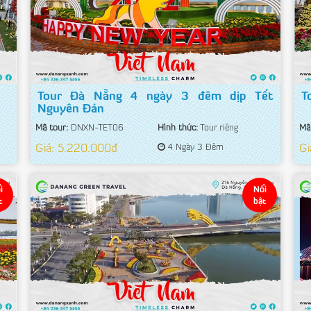
Tour Đà Nẵng 4 ngày 3 đêm dịp Tết
T
Nguyên Đán
Mã tour:
DNXN-TET06
Hình thức:
Tour riêng
Mã
Giá: 5.220.000đ
4 Ngày 3 Đêm
Gi
i
Nổi
t
bật