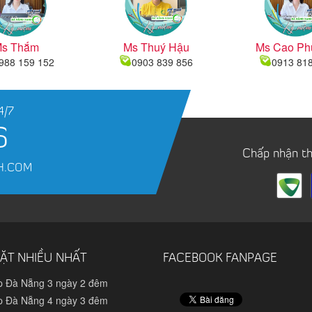
s Thắm
Ms Thuý Hậu
Ms Cao Ph
988 159 152
0903 839 856
0913 81
4/7
6
Chấp nhận t
H.COM
ẶT NHIỀU NHẤT
FACEBOOK FANPAGE
p Đà Nẵng 3 ngày 2 đêm
p Đà Nẵng 4 ngày 3 đêm