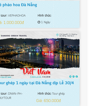
é pháo hoa Đà Nẵng
 tour:
VEPHAOHOA
Hình thức:
á: 1.000.000đ
1 Ngày
our ghép 1 ngày tại Đà Nẵng dịp Lễ 30/4
 tour:
DNXN-PH-
Hình thức:
Tour ghép
ILYTOUR
Giá: 650.000đ