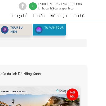
0988 159 152 - 0946 333 006
kinhdoanh@danangxanh.com
Trang chủ
Tin tức
Giới thiệu
Liên hệ
TOUR SỰ
TƯ VẤN TOUR
KIỆN
ắc của du lịch Đà Nẵng Xanh
Nổi
bật