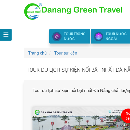
TOUR TRONG
TOUR NƯỚC
NƯỚC
NGOÀI
Trang chủ
Tour sự kiện
TOUR DU LỊCH SỰ KIỆN NỔI BẬT NHẤT ĐÀ N
Tour du lịch sự kiện nổi bật nhất Đà Nẵng chất lượ
Nổ
bậ