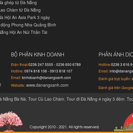
Nà ghép từ Đà Nẵng
Lao Chàm từ Đà Nẵng
à Hội An Asia Park 3 ngày
 động Phong Nha Quảng Bình
Nẵng Hội An Núi Thần Tài
BỘ PHẬN KINH DOANH
PHẢN ÁNH DỊ
Điện thoại:
0236 247 5555 - 0236 650 6789
Hotline:
0236 3 616 
Hotline:
0974 818 106 - 0913 818 107
Email:
info@danang
Email:
kinhdoanh@danangxanh.com
Đánh giá trực tuyến:
www.danangxanh.com
T
Website:
Đánh giá trên Google
à Nẵng Bà Nà
,
Tour Cù Lao Chàm
,
Tour đi Đà Nẵng 4 ngày 3 đêm
,
To