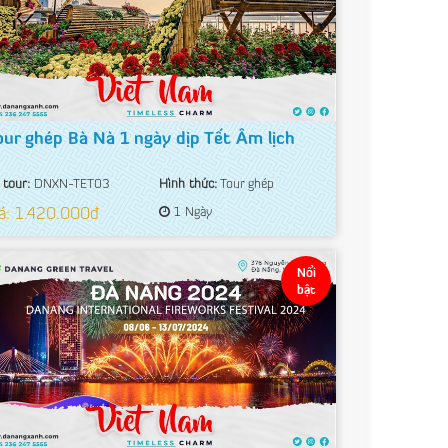
our ghép Bà Nà 1 ngày dịp Tết Âm lịch
 tour:
DNXN-TET03
Hình thức:
Tour ghép
á: 1.420.000đ
1 Ngày
Nổi
bật