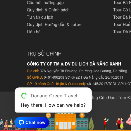
Câu hỏi thường gặp
Tour Bà 
Quy định & Chính sách
Tour Cù 
Tư vấn du lịch
Tour Bà N
Quy định Hướng dẫn & Lái xe
Tour Huế
Liên hệ
Tour Đà 
TRỤ SỞ CHÍNH
CÔNG TY CP TM & DV DU LỊCH ĐÀ NẴNG XANH
Địa chỉ:
376 Nguyễn Tri Phương, Phường Hoà Cường, Đà Nẵng
Số GPKD:
0401406208 Sở KH&ĐT Đà Nẵng cấp 26/10/2011
GP Lữ hành Quốc tế (In & Outbound):
48-145/2017/TCDL-GPLHQ
Danang Green Travel
Tour Đà Nẵng Phú Quốc
,
Tour Đà Nẵng Côn Đảo
,
Tour Đ
An hằng ngày
Hey there! How can we help?