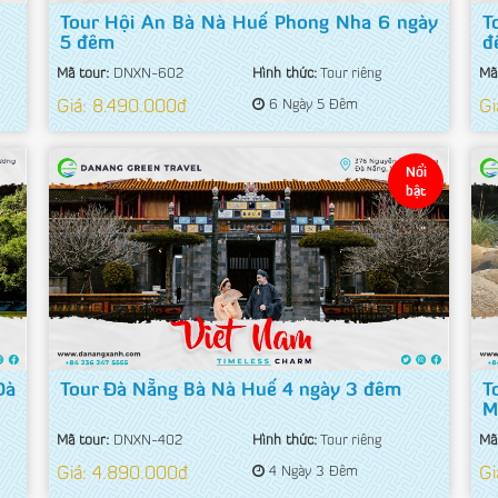
Tour Hội An Bà Nà Huế Phong Nha 6 ngày
T
5 đêm
đ
Mã tour:
DNXN-602
Hình thức:
Tour riêng
Mã
Giá: 8.490.000đ
6 Ngày 5 Đêm
Gi
Nổi
bật
Đà
Tour Đà Nẵng Bà Nà Huế 4 ngày 3 đêm
T
M
Mã tour:
DNXN-402
Hình thức:
Tour riêng
Mã
Giá: 4.890.000đ
4 Ngày 3 Đêm
Gi