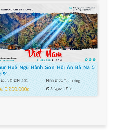
our Huế Ngũ Hành Sơn Hội An Bà Nà 5
gày
 tour:
DNXN-501
Hình thức:
Tour riêng
á: 6.290.000đ
5 Ngày 4 Đêm