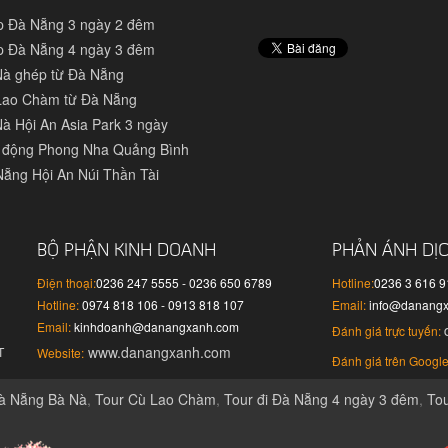
p Đà Nẵng 3 ngày 2 đêm
p Đà Nẵng 4 ngày 3 đêm
Nà ghép từ Đà Nẵng
Lao Chàm từ Đà Nẵng
à Hội An Asia Park 3 ngày
 động Phong Nha Quảng Bình
Nẵng Hội An Núi Thần Tài
BỘ PHẬN KINH DOANH
PHẢN ÁNH DỊ
Điện thoại:
0236 247 5555 - 0236 650 6789
Hotline:
0236 3 616 
Hotline:
0974 818 106 - 0913 818 107
Email:
info@danang
Email:
kinhdoanh@danangxanh.com
Đánh giá trực tuyến:
www.danangxanh.com
T
Website:
Đánh giá trên Google
à Nẵng Bà Nà
,
Tour Cù Lao Chàm
,
Tour đi Đà Nẵng 4 ngày 3 đêm
,
To