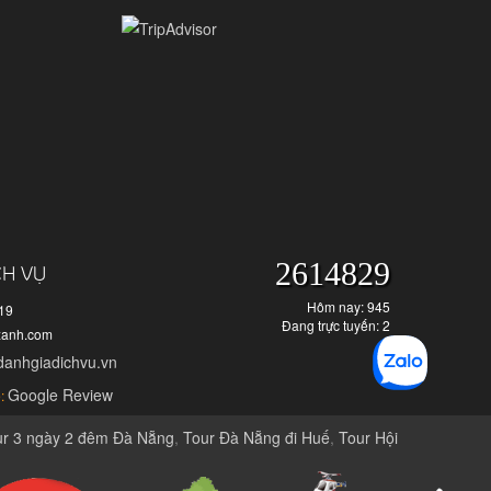
2614829
CH VỤ
Hôm nay: 945
919
Đang trực tuyến: 2
xanh.com
danhgiadichvu.vn
Google Review
:
ur 3 ngày 2 đêm Đà Nẵng
,
Tour Đà Nẵng đi Huế
,
Tour Hội