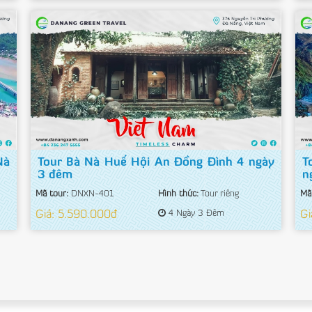
Nà
Tour Bà Nà Huế Hội An Đồng Đình 4 ngày
T
3 đêm
n
Mã tour:
DNXN-401
Hình thức:
Tour riêng
Mã
Giá: 5.590.000đ
4 Ngày 3 Đêm
Gi