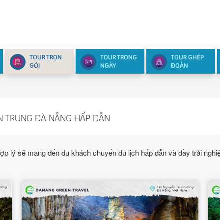
TOUR TRỌN
TOUR TRONG
TOUR GHÉP
GÓI
NGÀY
ĐOÀN
ỀN TRUNG ĐÀ NẴNG HẤP DẪN
tour hợp lý sẽ mang đến du khách chuyến du lịch hấp dẫn và đầy trải