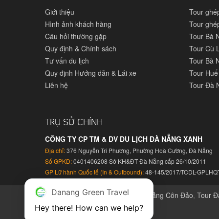
Giới thiệu
Tour ghé
Hình ảnh khách hàng
Tour ghé
Câu hỏi thường gặp
Tour Bà 
Quy định & Chính sách
Tour Cù 
Tư vấn du lịch
Tour Bà N
Quy định Hướng dẫn & Lái xe
Tour Huế
Liên hệ
Tour Đà 
TRỤ SỞ CHÍNH
CÔNG TY CP TM & DV DU LỊCH ĐÀ NẴNG XANH
Địa chỉ:
376 Nguyễn Tri Phương, Phường Hoà Cường, Đà Nẵng
Số GPKD:
0401406208 Sở KH&ĐT Đà Nẵng cấp 26/10/2011
GP Lữ hành Quốc tế (In & Outbound):
48-145/2017/TCDL-GPLHQ
Danang Green Travel
Tour Đà Nẵng Phú Quốc
,
Tour Đà Nẵng Côn Đảo
,
Tour Đ
An hằng ngày
Hey there! How can we help?