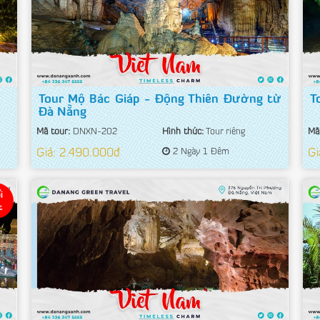
Tour Mộ Bác Giáp - Động Thiên Đường từ
T
Đà Nẵng
Mã tour:
DNXN-202
Hình thức:
Tour riêng
Mã
Giá: 2.490.000đ
2 Ngày 1 Đêm
Gi
i
t