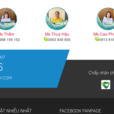
s Thắm
Ms Thuý Hậu
Ms Cao Ph
988 159 152
0903 839 856
0913 81
4/7
6
Chấp nhận t
H.COM
ẶT NHIỀU NHẤT
FACEBOOK FANPAGE