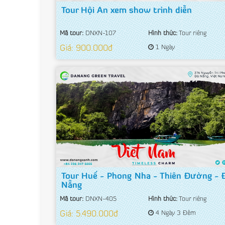
Tour Hội An xem show trình diễn
Mã tour:
DNXN-107
Hình thức:
Tour riêng
Giá: 900.000đ
1 Ngày
Tour Huế - Phong Nha - Thiên Đường - 
Nẵng
Mã tour:
DNXN-405
Hình thức:
Tour riêng
Giá: 5.490.000đ
4 Ngày 3 Đêm