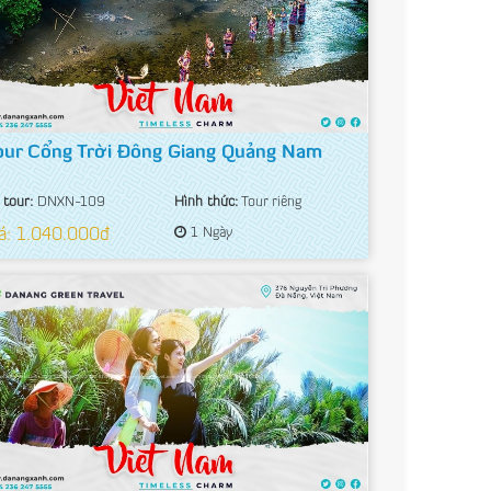
our Cổng Trời Đông Giang Quảng Nam
 tour:
DNXN-109
Hình thức:
Tour riêng
á: 1.040.000đ
1 Ngày