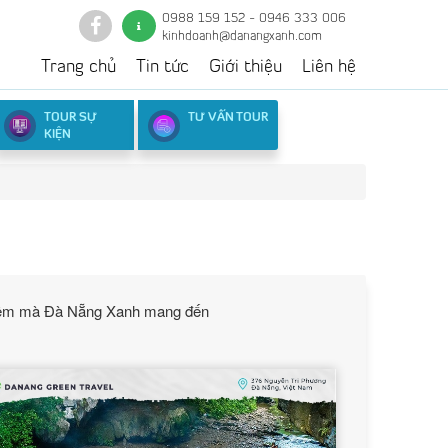
0988 159 152 - 0946 333 006
kinhdoanh@danangxanh.com
Trang chủ
Tin tức
Giới thiệu
Liên hệ
TOUR SỰ
TƯ VẤN TOUR
KIỆN
 nghiệm mà Đà Nẵng Xanh mang đến