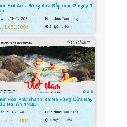
our Hội An - Rừng dừa Bảy mẫu 2 ngày 1
êm
 tour:
DNXN-203
Hình thức:
Tour riêng
á: 1.650.000đ
2 Ngày 1 Đêm
our Hòa Phú Thành Bà Nà Rừng Dừa Bảy
ẫu Hội An 4N3D
 tour:
DNXN-403
Hình thức:
Tour riêng
á: 5.190.000đ
4 Ngày 3 Đêm