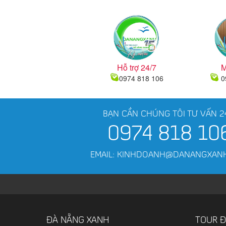
Hỗ trợ 24/7
M
0974 818 106
0
BẠN CẦN CHÚNG TÔI TƯ VẤN 2
0974 818 10
EMAIL: KINHDOANH@DANANGXAN
ĐÀ NẴNG XANH
TOUR Đ