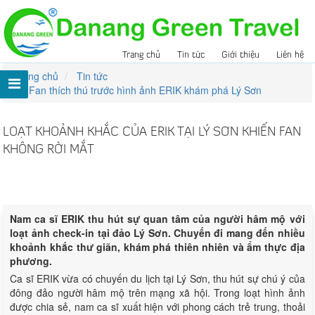
Trang chủ
Tin tức
Giới thiệu
Liên hệ
Trang chủ
Tin tức
Fan thích thú trước hình ảnh ERIK khám phá Lý Sơn
LOẠT KHOẢNH KHẮC CỦA ERIK TẠI LÝ SƠN KHIẾN FAN
KHÔNG RỜI MẮT
Lượt xem:
285
Nam ca sĩ ERIK thu hút sự quan tâm của người hâm mộ với
loạt ảnh check-in tại đảo Lý Sơn. Chuyến đi mang đến nhiều
khoảnh khắc thư giãn, khám phá thiên nhiên và ẩm thực địa
phương.
Ca sĩ ERIK vừa có chuyến du lịch tại Lý Sơn, thu hút sự chú ý của
đông đảo người hâm mộ trên mạng xã hội. Trong loạt hình ảnh
được chia sẻ, nam ca sĩ xuất hiện với phong cách trẻ trung, thoải