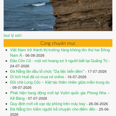
tour lý sơn
Cùng chuyên mục
Việt Nam trở thành thị trường hàng không lớn thứ hai Đông
Nam Á
- 06-08-2026
Đảo Cồn Cỏ - một nơi hoang sơ ít người biết tại Quảng Trị
-
24-07-2026
Đà Nẵng lần đầu tổ chức "Dạ tiệc biển đêm"
- 17-07-2026
Di tích Huế đã có mua vé online
- 16-07-2026
Đồi chè Long Cốc – Kiệt tác thiên nhiên giữa miền trung du
- 09-07-2026
Phát hiện hang động mới tại Vườn quốc gia Phong Nha –
Kẻ Bàng
- 07-07-2026
Quy định mới về xạc dự phòng trên máy bay
- 26-06-2026
Đà Nẵng tìm kiếm người kể chuyện cho điểm đến
- 25-06-
2026