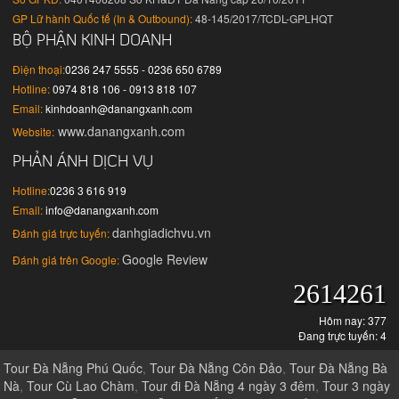
GP Lữ hành Quốc tế (In & Outbound):
48-145/2017/TCDL-GPLHQT
BỘ PHẬN KINH DOANH
Điện thoại:
0236 247 5555 - 0236 650 6789
Hotline:
0974 818 106 - 0913 818 107
Email:
kinhdoanh@danangxanh.com
www.danangxanh.com
Website:
PHẢN ÁNH DỊCH VỤ
Hotline:
0236 3 616 919
Email:
info@danangxanh.com
danhgiadichvu.vn
Đánh giá trực tuyến:
Google Review
Đánh giá trên Google:
2614261
Hôm nay: 377
Đang trực tuyến: 4
Tour Đà Nẵng Phú Quốc
,
Tour Đà Nẵng Côn Đảo
,
Tour Đà Nẵng Bà
Nà
,
Tour Cù Lao Chàm
,
Tour đi Đà Nẵng 4 ngày 3 đêm
,
Tour 3 ngày