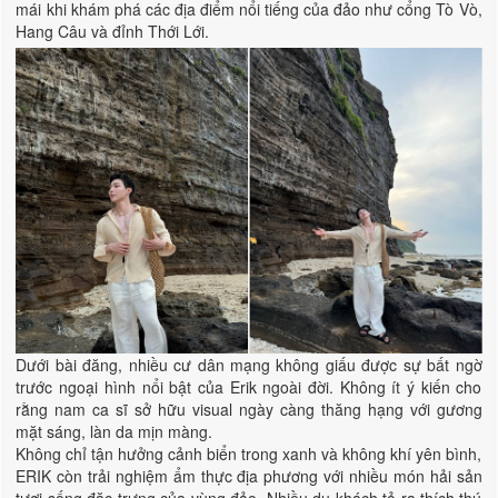
mái khi khám phá các địa điểm nổi tiếng của đảo như cổng Tò Vò,
Hang Câu và đỉnh Thới Lới.
Dưới bài đăng, nhiều cư dân mạng không giấu được sự bất ngờ
trước ngoại hình nổi bật của Erik ngoài đời. Không ít ý kiến cho
rằng nam ca sĩ sở hữu visual ngày càng thăng hạng với gương
mặt sáng, làn da mịn màng.
Không chỉ tận hưởng cảnh biển trong xanh và không khí yên bình,
ERIK còn trải nghiệm ẩm thực địa phương với nhiều món hải sản
tươi sống đặc trưng của vùng đảo. Nhiều du khách tỏ ra thích thú