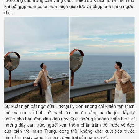
khi bắt gặp nam ca sĩ thân thiện giao lưu và chụp ảnh cùng người
dân.
Sự xuất hiện bất ngờ của Erik tại Lý Sơn không chỉ khiến fan thích
thú mà còn vô tình trở thành “cú hích” quảng bá du lịch đầy tự
nhiên cho hòn đảo xinh đẹp này. Qua những khoảnh khắc bình dị
nhưng đầy cảm xúc, người xem thêm phần trầm trồ trước vẻ đẹp
của biển trời miền Trung, đồng thời không khỏi xuýt xoa trước
hình ảnh ngày càng lịch lãm, điển trai của nam ca sĩ.