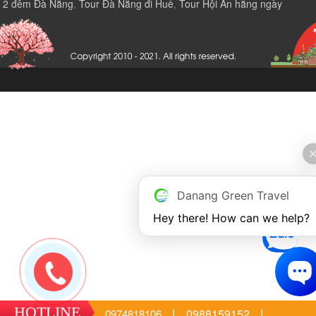
2 đêm Đà Nẵng
,
Tour Đà Nẵng đi Huế
,
Tour Hội An hằng ngày
Danang Green Travel
Hey there! How can we help?
HOTLINE
|
|
0988159152
0974818106