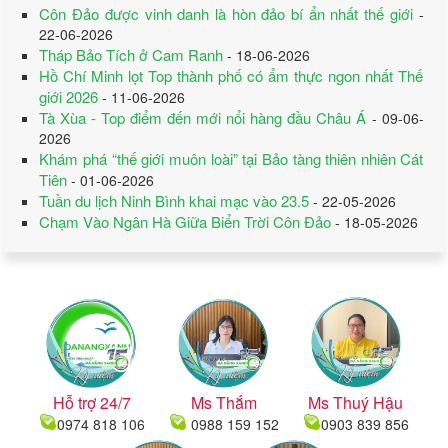
Côn Đảo được vinh danh là hòn đảo bí ẩn nhất thế giới
-
22-06-2026
Tháp Bảo Tích ở Cam Ranh
- 18-06-2026
Hồ Chí Minh lọt Top thành phố có ẩm thực ngon nhất Thế
giới 2026
- 11-06-2026
Tà Xùa - Top điểm đến mới nổi hàng đầu Châu Á
- 09-06-
2026
Khám phá “thế giới muôn loài” tại Bảo tàng thiên nhiên Cát
Tiên
- 01-06-2026
Tuần du lịch Ninh Bình khai mạc vào 23.5
- 22-05-2026
Chạm Vào Ngân Hà Giữa Biển Trời Côn Đảo
- 18-05-2026
Hỗ trợ 24/7
Ms Thắm
Ms Thuý Hậu
0974 818 106
0988 159 152
0903 839 856