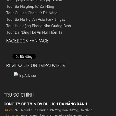
Tour Bà Nà ghép từ Đà Nẵng
Tour Cù Lao Chàm từ Đà Nẵng
Tour Bà Nà Hội An Asia Park 3 ngày
Tour Huế động Phong Nha Quảng Bình
Tour Đà Nẵng Hội An Núi Thần Tài
FACEBOOK FANPAGE
REVIEW US ON TRIPADVISOR
TRỤ SỞ CHÍNH
CÔNG TY CP TM & DV DU LỊCH ĐÀ NẴNG XANH
Địa chỉ:
376 Nguyễn Tri Phương, Phường Hoà Cường, Đà Nẵng
Số GPKD:
0401406208 Sở KH&ĐT Đà Nẵng cấp 26/10/2011