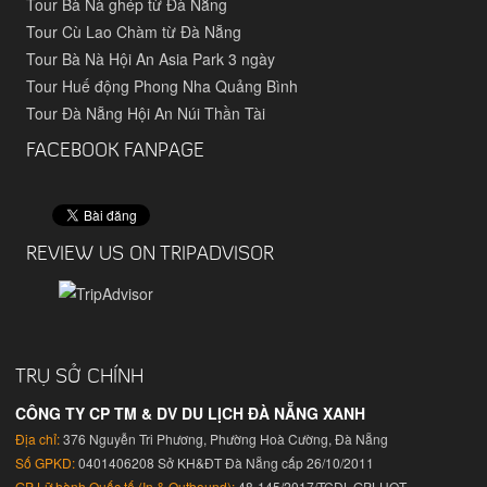
Tour Bà Nà ghép từ Đà Nẵng
Tour Cù Lao Chàm từ Đà Nẵng
Tour Bà Nà Hội An Asia Park 3 ngày
Tour Huế động Phong Nha Quảng Bình
Tour Đà Nẵng Hội An Núi Thần Tài
FACEBOOK FANPAGE
REVIEW US ON TRIPADVISOR
TRỤ SỞ CHÍNH
CÔNG TY CP TM & DV DU LỊCH ĐÀ NẴNG XANH
Địa chỉ:
376 Nguyễn Tri Phương, Phường Hoà Cường, Đà Nẵng
Số GPKD:
0401406208 Sở KH&ĐT Đà Nẵng cấp 26/10/2011
GP Lữ hành Quốc tế (In & Outbound):
48-145/2017/TCDL-GPLHQT