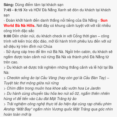
Sáng:
Dùng điểm tâm tại khách sạn
7:45 - 8:15
Xe và HDV Đà Nẵng Xanh sẽ đón du khách tại khách
sạn
- Đoàn khởi hành đến danh thắng nổi tiếng của Đà Nẵng -
Sun
World Bà Nà Hills
.
Nơi đây có khung cảnh tuyệt vời với rất nhiều
công trình đặc sắc
9:00
Đến chân núi, du khách check in với Cổng thời gian – công
trình với kiến trúc độc đáo, mở lối hành trình phiêu lưu đến với xứ
sở diệu kỳ trên đỉnh núi Chúa
- Sử dụng cáp treo để lên núi Bà Nà. Ngồi trên cabin, du khách sẽ
ngắm được toàn cảnh núi rừng Bà Nà và thành phố Đà Nẵng từ
trên cao.
> Du khách sẽ được trải nghiệm những thắng cảnh và lễ hội tại Bà
Nà:
> Checkin sống ảo tại Cầu Vàng (hay còn gọi là Cầu Bàn Tay) –
Tuyệt tác thơ mộng giữa núi rừng
> Chìm đắm trong muôn hoa khoe sắc vườn hoa Le Jardin
> Du hành cùng chuyến tàu hỏa leo núi số 02, ngắm thiên nhiên
hùng vĩ để tiến vào Lâu đài Mặt Trăng kỳ ảo
> Trải nghiệm công nghệ thực tế ảo hiện đại cùng rạp chiếu phim
Airship “Mắt Bay” ngắm nhìn Vương quốc Mặt Trăng qua góc nhìn
hoàn toàn mới lạ