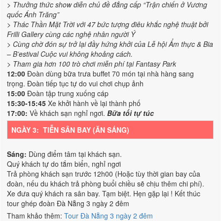
> Thưởng thức show diễn chủ đề đẳng cấp “Trận chiến ở Vương
quốc Ánh Trăng”
> Thác Thần Mặt Trời với 47 bức tượng điêu khắc nghệ thuật bởi
Frilli Gallery cùng các nghệ nhân người Ý
> Cùng chờ đón sự trở lại đầy hứng khởi của Lễ hội Ẩm thực & Bia
– B’estival Cuộc vui không khoảng cách.
> Tham gia hơn 100 trò chơi miễn phí tại Fantasy Park
12:00
Đoàn dùng bữa trưa buffet 70 món tại nhà hàng sang
trọng. Đoàn tiếp tục tự do vui chơi chụp ảnh
15:00
Đoàn tập trung xuống cáp
15:30-15:45
Xe khởi hành về lại thành phố
17:00:
Về khách sạn nghỉ ngơi.
Bữa tối tự túc
NGÀY 3: TIỄN SÂN BAY (ĂN SÁNG)
Sáng:
Dùng điểm tâm tại khách sạn.
Quý khách tự do tắm biển, nghỉ ngơi
Trả phòng khách sạn trước 12h00 (Hoặc tùy thời gian bay của
đoàn, nếu du khách trả phòng buổi chiều sẽ chịu thêm chi phí).
Xe đưa quý khách ra sân bay. Tạm biệt. Hẹn gặp lại ! Kết thúc
tour ghép đoàn Đà Nẵng 3 ngày 2 đêm
Tham khảo thêm:
Tour Đà Nẵng 3 ngày 2 đêm