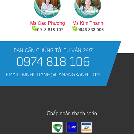
Ms Cao Phương
Ms Kim Thành
0913 818 107
0946 333 006
BẠN CẦN CHÚNG TÔI TƯ VẤN 24/7
0974 818 106
EMAIL: KINHDOANH@DANANGXANH.COM
Chấp nhận thanh toán