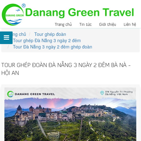
Trang chủ
Tin tức
Giới thiệu
Liên hệ
Trang chủ
Tour ghép đoàn
Tour ghép Đà Nẵng 3 ngày 2 đêm
Tour Đà Nẵng 3 ngày 2 đêm ghép đoàn
TOUR GHÉP ĐOÀN ĐÀ NẴNG 3 NGÀY 2 ĐÊM BÀ NÀ -
HỘI AN