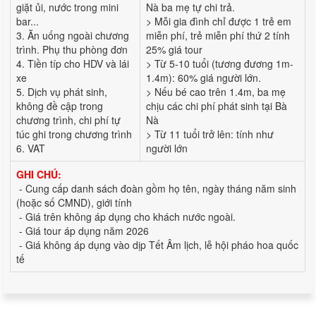
giặt ủi, nước trong mini
Nà ba mẹ tự chi trả.
bar...
> Mỗi gia đình chỉ được 1 trẻ em
3. Ăn uống ngoài chương
miễn phí, trẻ miễn phí thứ 2 tính
trình. Phụ thu phòng đơn
25% giá tour
4. Tiền típ cho HDV và lái
> Từ 5-10 tuổi (tương đương 1m-
xe
1.4m): 60% giá người lớn.
5. Dịch vụ phát sinh,
> Nếu bé cao trên 1.4m, ba mẹ
không đề cập trong
chịu các chi phí phát sinh tại Bà
chương trình, chi phí tự
Nà
túc ghi trong chương trình
> Từ 11 tuổi trở lên: tính như
6. VAT
người lớn
GHI CHÚ:
- Cung cấp danh sách đoàn gồm họ tên, ngày tháng năm sinh
(hoặc số CMND), giới tính
- Giá trên không áp dụng cho khách nước ngoài.
- Giá tour áp dụng năm 2026
- Giá không áp dụng vào dịp Tết Âm lịch, lễ hội pháo hoa quốc
tế