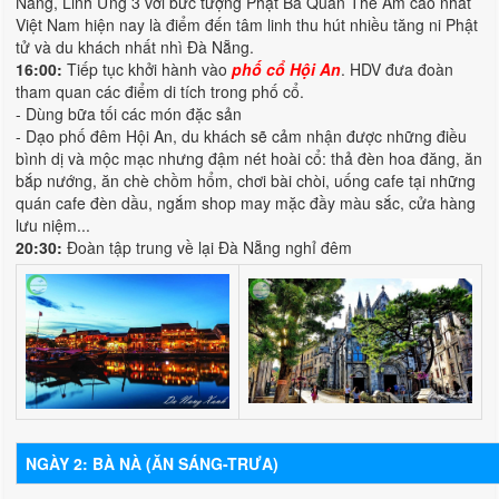
Nẵng, Linh Ứng 3 với bức tượng Phật Bà Quan Thế Âm cao nhất
Việt Nam hiện nay là điểm đến tâm linh thu hút nhiều tăng ni Phật
tử và du khách nhất nhì Đà Nẵng.
16:00:
Tiếp tục khởi hành vào
phố cổ Hội An
. HDV đưa đoàn
tham quan các điểm di tích trong phố cổ.
- Dùng bữa tối các món đặc sản
- Dạo phố đêm Hội An, du khách sẽ cảm nhận được những điều
bình dị và mộc mạc nhưng đậm nét hoài cổ: thả đèn hoa đăng, ăn
bắp nướng, ăn chè chồm hổm, chơi bài chòi, uống cafe tại những
quán cafe đèn dầu, ngắm shop may mặc đầy màu sắc, cửa hàng
lưu niệm...
20:30:
Đoàn tập trung về lại Đà Nẵng nghỉ đêm
NGÀY 2: BÀ NÀ (ĂN SÁNG-TRƯA)