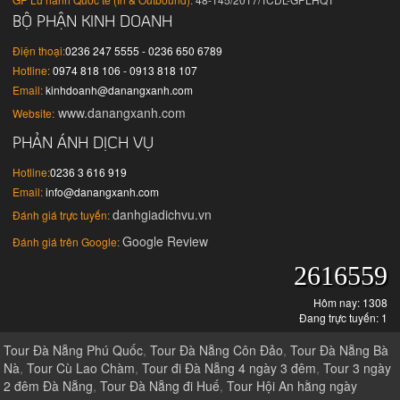
BỘ PHẬN KINH DOANH
Điện thoại:
0236 247 5555 - 0236 650 6789
Hotline:
0974 818 106 - 0913 818 107
Email:
kinhdoanh@danangxanh.com
www.danangxanh.com
Website:
PHẢN ÁNH DỊCH VỤ
Hotline:
0236 3 616 919
Email:
info@danangxanh.com
danhgiadichvu.vn
Đánh giá trực tuyến:
Google Review
Đánh giá trên Google:
2616559
Hôm nay: 1308
Đang trực tuyến: 1
Tour Đà Nẵng Phú Quốc
,
Tour Đà Nẵng Côn Đảo
,
Tour Đà Nẵng Bà
Nà
,
Tour Cù Lao Chàm
,
Tour đi Đà Nẵng 4 ngày 3 đêm
,
Tour 3 ngày
2 đêm Đà Nẵng
,
Tour Đà Nẵng đi Huế
,
Tour Hội An hằng ngày