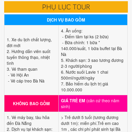
PHỤ LỤC TOUR
DỊCH VỤ BAO GỒM
4. Ăn uống:
- Điểm tâm tại ks (2 bữa)
1. Xe du lịch chất lượng,
- Bữa chính: 1 bữa *
đời mới
140.000/suất, 1 bữa buffet tại Bà
2. Hướng dẫn viên suốt
Nà
tuyến thông thạo, nhiệt
5. Khách sạn: 3 sao tương đương
tình
2-3 người/phòng
3. Vé tham quan
6. Nước suối Lavie 1 chai
- Vé Hội An
500ml/người/ngày
- Vé cáp treo Bà Nà
7. Bảo hiểm du lịch trị giá
10.000.000
GIÁ TRẺ EM
(căn cứ theo năm
KHÔNG BAO GỒM
sinh)
1. Vé máy bay, tàu hỏa
> Trẻ dưới 5 tuổi (tương đương
đến Đà Nẵng
dưới 1m): miễn phí.Trẻ em cao
2. Dịch vụ tại khách sạn:
1m , các chi phí phát sinh tại Bà