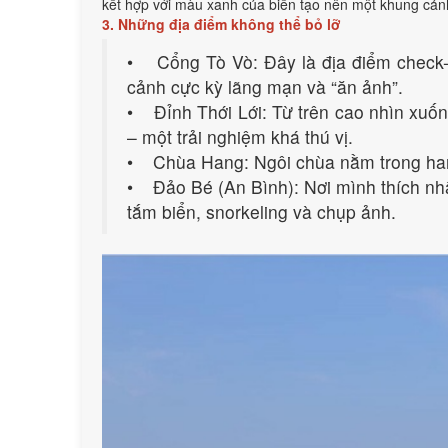
kết hợp với màu xanh của biển tạo nên một khung cảnh 
3. Những địa điểm không thể bỏ lỡ
• Cổng Tò Vò: Đây là địa điểm check-
cảnh cực kỳ lãng mạn và “ăn ảnh”.
• Đỉnh Thới Lới: Từ trên cao nhìn xuốn
– một trải nghiệm khá thú vị.
• Chùa Hang: Ngôi chùa nằm trong hang 
• Đảo Bé (An Bình): Nơi mình thích nhấ
tắm biển, snorkeling và chụp ảnh.