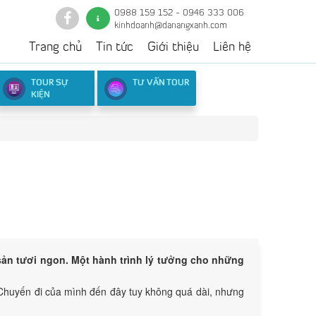
0988 159 152 - 0946 333 006
kinhdoanh@danangxanh.com
Trang chủ
Tin tức
Giới thiệu
Liên hệ
TOUR SỰ
TƯ VẤN TOUR
KIỆN
Lượt xem:
288
sản tươi ngon. Một hành trình lý tưởng cho những
 Chuyến đi của mình đến đây tuy không quá dài, nhưng