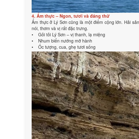
4. Ẩm thực – Ngon, tươi và đáng thử
Ẩm thực ở Lý Sơn cũng là một điểm cộng lớn. Hải sản t
nói, thơm và vị rất đặc trưng.
• Gỏi tỏi Lý Sơn – vị thanh, lạ miệng
• Nhum biển nướng mỡ hành
• Ốc tượng, cua, ghẹ tươi sống