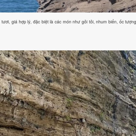
ươi, giá hợp lý, đặc biệt là các món như gỏi tỏi, nhum biển, ốc tượng