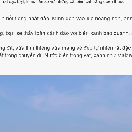
rất đặc biệt, khác hẳn so với những bãi biển cát trắng quen thuộc.
in nổi tiếng nhất đảo. Mình đến vào lúc hoàng hôn, á
g, bạn sẽ thấy toàn cảnh đảo với biển xanh bao quanh.
đá, vừa linh thiêng vừa mang vẻ đẹp tự nhiên rất đặc 
t trong chuyến đi. Nước biển trong vắt, xanh như Maldi