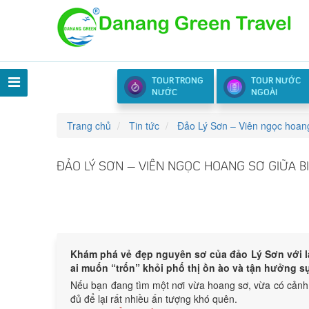
TOUR TRONG
TOUR NƯỚC
NƯỚC
NGOÀI
Trang chủ
Tin tức
Đảo Lý Sơn – Viên ngọc hoan
ĐẢO LÝ SƠN – VIÊN NGỌC HOANG SƠ GIỮA BI
Khám phá vẻ đẹp nguyên sơ của đảo Lý Sơn với là
ai muốn “trốn” khỏi phố thị ồn ào và tận hưởng sự
Nếu bạn đang tìm một nơi vừa hoang sơ, vừa có cảnh 
đủ để lại rất nhiều ấn tượng khó quên.