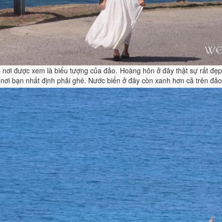
– nơi được xem là biểu tượng của đảo. Hoàng hôn ở đây thật sự rất đ
à nơi bạn nhất định phải ghé. Nước biển ở đây còn xanh hơn cả trên đảo