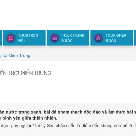
TOUR TRỌN
TOUR TRONG
TOUR GHÉP
GÓI
NGÀY
ĐOÀN
g sơ Miền Trung
ỂN TRỜI MIỀN TRUNG
n nước trong xanh, bãi đá nham thạch độc đáo và ẩm thực hải 
 bình yên giữa thiên nhiên.
đẹp “gây nghiện” thì Lý Sơn chắc chắn là điểm đến không nên bỏ lỡ.