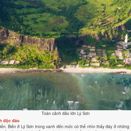
Toàn cảnh đảo lớn Lý Sơn
ch độc đáo
 biển. Biển ở Lý Sơn trong xanh đến mức có thể nhìn thấy đáy ở nhữn