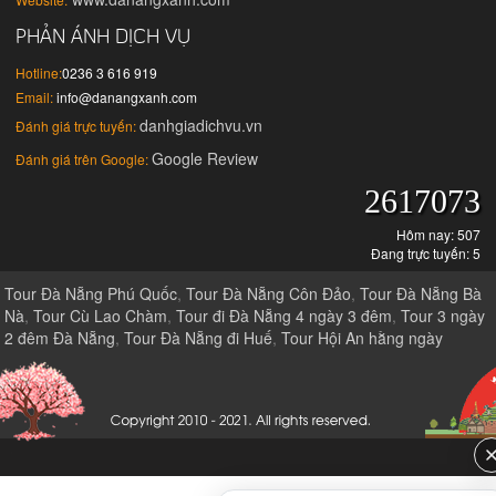
PHẢN ÁNH DỊCH VỤ
Hotline:
0236 3 616 919
Email:
info@danangxanh.com
danhgiadichvu.vn
Đánh giá trực tuyến:
Google Review
Đánh giá trên Google:
2617073
Hôm nay: 507
Đang trực tuyến: 5
Tour Đà Nẵng Phú Quốc
,
Tour Đà Nẵng Côn Đảo
,
Tour Đà Nẵng Bà
Nà
,
Tour Cù Lao Chàm
,
Tour đi Đà Nẵng 4 ngày 3 đêm
,
Tour 3 ngày
2 đêm Đà Nẵng
,
Tour Đà Nẵng đi Huế
,
Tour Hội An hằng ngày