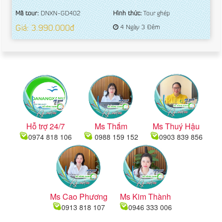
Mã tour:
DNXN-GD402
Hình thức:
Tour ghép
Giá: 3.990.000đ
4 Ngày 3 Đêm
Hỗ trợ 24/7
Ms Thắm
Ms Thuý Hậu
0974 818 106
0988 159 152
0903 839 856
Ms Cao Phương
Ms Kim Thành
0913 818 107
0946 333 006