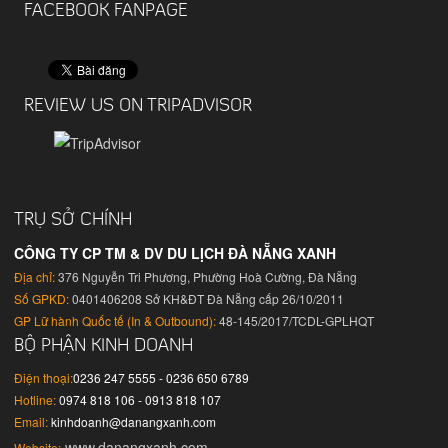
FACEBOOK FANPAGE
REVIEW US ON TRIPADVISOR
TRỤ SỞ CHÍNH
CÔNG TY CP TM & DV DU LỊCH ĐÀ NẴNG XANH
Địa chỉ:
376 Nguyễn Tri Phương, Phường Hoà Cường, Đà Nẵng
Số GPKD:
0401406208 Sở KH&ĐT Đà Nẵng cấp 26/10/2011
GP Lữ hành Quốc tế (In & Outbound):
48-145/2017/TCDL-GPLHQT
BỘ PHẬN KINH DOANH
Điện thoại:
0236 247 5555 - 0236 650 6789
Hotline:
0974 818 106 - 0913 818 107
Email:
kinhdoanh@danangxanh.com
www.danangxanh.com
Website: