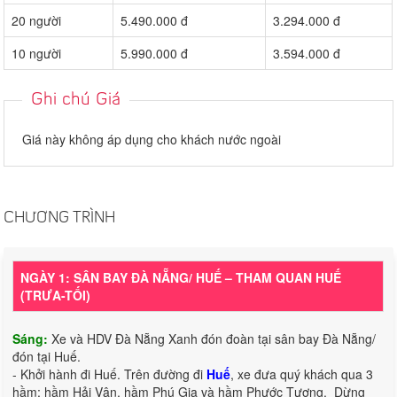
20 người
5.490.000 đ
3.294.000 đ
10 người
5.990.000 đ
3.594.000 đ
Ghi chú Giá
Giá này không áp dụng cho khách nước ngoài
CHƯƠNG TRÌNH
NGÀY 1: SÂN BAY ĐÀ NẴNG/ HUẾ – THAM QUAN HUẾ
(TRƯA-TỐI)
Sáng:
Xe và HDV Đà Nẵng Xanh đón đoàn tại sân bay Đà Nẵng/
đón tại Huế.
- Khởi hành đi Huế. Trên đường đi
Huế
, xe đưa quý khách qua 3
hầm: hầm Hải Vân, hầm Phú Gia và hầm Phước Tượng. Dừng