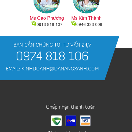
Ms Cao Phương
Ms Kim Thành
0913 818 107
0946 333 006
BẠN CẦN CHÚNG TÔI TƯ VẤN 24/7
0974 818 106
EMAIL: KINHDOANH@DANANGXANH.COM
Chấp nhận thanh toán