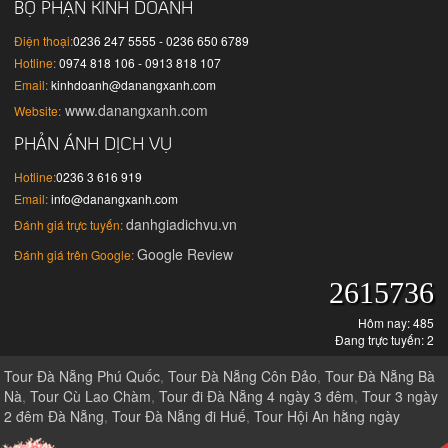
BỘ PHẬN KINH DOANH
Điện thoại:
0236 247 5555 - 0236 650 6789
Hotline:
0974 818 106 - 0913 818 107
Email:
kinhdoanh@danangxanh.com
www.danangxanh.com
Website:
PHẢN ÁNH DỊCH VỤ
Hotline:
0236 3 616 919
Email:
info@danangxanh.com
danhgiadichvu.vn
Đánh giá trực tuyến:
Google Review
Đánh giá trên Google:
2615736
Hôm nay: 485
Đang trực tuyến: 2
Tour Đà Nẵng Phú Quốc
,
Tour Đà Nẵng Côn Đảo
,
Tour Đà Nẵng Bà
Nà
,
Tour Cù Lao Chàm
,
Tour đi Đà Nẵng 4 ngày 3 đêm
,
Tour 3 ngày
2 đêm Đà Nẵng
,
Tour Đà Nẵng đi Huế
,
Tour Hội An hằng ngày