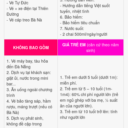
- Vé Tự Đức
- Hướng dẫn tiếng Việt suốt
- Vé + xe điện tại Thiên
tuyến, nhiệt tình
Đường
6. Bảo hiểm:
- Vé cáp treo Bà Nà
- Bảo hiểm tiêu chuẩn
7. Nước suối:
- 2 chai 500ml/ngày/người
GIÁ TRẺ EM
(căn cứ theo năm
KHÔNG BAO GỒM
sinh)
1. Vé máy bay, tàu hỏa
đến Đà Nẵng
2. Dịch vụ tại khách sạn:
1. Trẻ em dưới 5 tuổi (dưới 1m):
giặt ủi, nước trong mini
miễn phí.
bar...
2. Trẻ em từ 5 – 10 tuổi (1m-
3. Ăn uống ngoài chương
1m4): 60% chi phí người lớn (trẻ
trình
em ngủ ghép với ba mẹ, ½ suất
4. Vé bảo tàng sáp, hầm
ăn của người lớn).
rượu, máng trượt (nếu có
3. Trẻ em từ 10 tuổi trở lên: tính
Bà Nà)
như người lớn
5. Dịch vụ phát sinh,
không đề cập trong