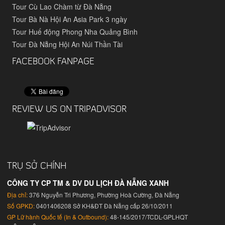
Tour Cù Lao Chàm từ Đà Nẵng
Tour Bà Nà Hội An Asia Park 3 ngày
Tour Huế động Phong Nha Quảng Bình
Tour Đà Nẵng Hội An Núi Thần Tài
FACEBOOK FANPAGE
REVIEW US ON TRIPADVISOR
TRỤ SỞ CHÍNH
CÔNG TY CP TM & DV DU LỊCH ĐÀ NẴNG XANH
Địa chỉ:
376 Nguyễn Tri Phương, Phường Hoà Cường, Đà Nẵng
Số GPKD:
0401406208 Sở KH&ĐT Đà Nẵng cấp 26/10/2011
GP Lữ hành Quốc tế (In & Outbound):
48-145/2017/TCDL-GPLHQT