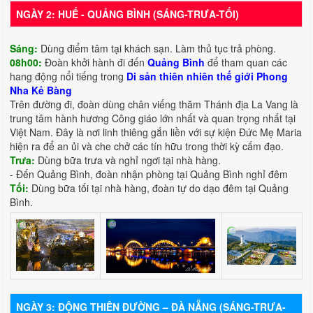
NGÀY 2: HUẾ - QUẢNG BÌNH (SÁNG-TRƯA-TỐI)
Sáng:
Dùng điểm tâm tại khách sạn. Làm thủ tục trả phòng.
08h00:
Đoàn khởi hành đi đến
Quảng Bình
để tham quan các
hang động nổi tiếng trong
Di sản thiên nhiên thế giới Phong
Nha Kẻ Bàng
Trên đường đi, đoàn dùng chân viếng thăm Thánh địa La Vang là
trung tâm hành hương Công giáo lớn nhất và quan trọng nhất tại
Việt Nam. Đây là nơi linh thiêng gắn liền với sự kiện Đức Mẹ Maria
hiện ra để an ủi và che chở các tín hữu trong thời kỳ cấm đạo.
Trưa:
Dùng bữa trưa và nghỉ ngơi tại nhà hàng.
- Đến Quảng Bình, đoàn nhận phòng tại Quảng Bình nghỉ đêm
Tối:
Dùng bữa tối tại nhà hàng, đoàn tự do dạo đêm tại Quảng
Bình.
NGÀY 3: ĐỘNG THIÊN ĐƯỜNG – ĐÀ NẴNG (SÁNG-TRƯA-