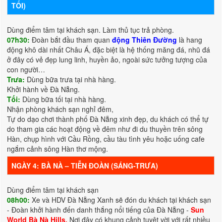
TỐI)
Dùng điểm tâm tại khách sạn. Làm thủ tục trả phòng.
07h30:
Đoàn bắt đầu tham quan
động Thiên Đường
là hang
động khô dài nhất Châu Á, đặc biệt là hệ thống măng đá, nhũ đá
ở đây có vẻ đẹp lung linh, huyền ảo, ngoài sức tưởng tượng của
con người…
Trưa:
Dùng bữa trưa tại nhà hàng.
Khởi hành về Đà Nẵng.
Tối:
Dùng bữa tối tại nhà hàng.
Nhận phòng khách sạn nghỉ đêm,
Tự do dạo chơi thành phố Đà Nẵng xinh đẹp, du khách có thể tự
do tham gia các hoạt động về đêm như đi du thuyền trên sông
Hàn, chụp hình với Cầu Rồng, cầu tàu tình yêu hoặc uống cafe
ngắm cảnh sông Hàn thơ mộng.
NGÀY 4: BÀ NÀ – TIỄN ĐOÀN (SÁNG-TRƯA)
Dùng điểm tâm tại khách sạn
08h00:
Xe và HDV Đà Nẵng Xanh sẽ đón du khách tại khách sạn
- Đoàn khởi hành đến danh thắng nổi tiếng của Đà Nẵng -
Sun
World Bà Nà Hills.
Nơi đây có khung cảnh tuyệt vời với rất nhiều