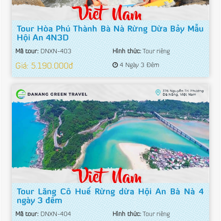
Tour Hòa Phú Thành Bà Nà Rừng Dừa Bảy Mẫu
Hội An 4N3D
Mã tour:
DNXN-403
Hình thức:
Tour riêng
Giá: 5.190.000đ
4 Ngày 3 Đêm
Tour Lăng Cô Huế Rừng dừa Hội An Bà Nà 4
ngày 3 đêm
Mã tour:
DNXN-404
Hình thức:
Tour riêng