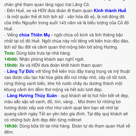
chân ghé tham quan làng ngọc trai Lăng Cô.
- Đến Huế, xe và HDV đưa đoàn đi tham quan
Kinh thành Huế
- là một quần thể di tích lịch sử - văn hóa đồ sộ, là nơi đóng đô
của triều Nguyễn trong suốt 143 năm và là biểu tượng của Cố đô
Huế.
- Viếng
chùa Thiên Mụ
-
ngôi chùa cổ kính và linh thiêng bậc
nhất tại cố đô Huế. Ngôi chùa này nổi tiếng với kiến trúc độc đáo,
lịch sử lâu đời và cảnh quan thơ mộng bên bờ sông Hương.
Trưa:
Dùng bữa trưa tại nhà hàng.
14h00:
Nhận phòng khách sạn nghỉ ngơi.
15h00:
Xe và HDV đưa đoàn khởi hành tham quan:
-
Lăng Tự Đức
với tổng thể kiến trúc đầy trang trọng và mỹ thuật
cao được cấu tạo hài hòa giữa đồi núi nhấp nhô, cây cỏ tốt tươi,
rừng thông xanh biếc, khe hồ nước chảy du dương thành một
khung cảnh êm đềm thơ mộng và hết sức tươi đẹp.
-
Làng Hương Thủy Xuân
- quý khách sẽ bị hút hồn bởi vẻ đẹp,
màu sắc sặc sỡ xanh, đỏ, tím, vàng… Mùi thơm từ những bó
hương được xếp xoè như như cánh quạt làm bạn sẽ nhớ lại
quang cảnh ngày Tết an yên bên gia đình. Tại đây quý khách sẽ
có những bức ảnh đẹp đến từng milimet
18h30:
Dùng bữa tối tại nhà hàng. Đoàn tự do tham quan Huế về
đêm.