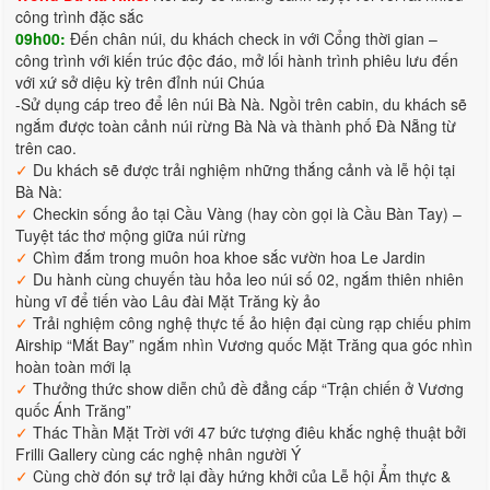
công trình đặc sắc
09h00:
Đến chân núi, du khách check in với Cổng thời gian –
công trình với kiến trúc độc đáo, mở lối hành trình phiêu lưu đến
với xứ sở diệu kỳ trên đỉnh núi Chúa
-Sử dụng cáp treo để lên núi Bà Nà. Ngồi trên cabin, du khách sẽ
ngắm được toàn cảnh núi rừng Bà Nà và thành phố Đà Nẵng từ
trên cao.
✓
Du khách sẽ được trải nghiệm những thắng cảnh và lễ hội tại
Bà Nà:
✓
Checkin sống ảo tại Cầu Vàng (hay còn gọi là Cầu Bàn Tay) –
Tuyệt tác thơ mộng giữa núi rừng
✓
Chìm đắm trong muôn hoa khoe sắc vườn hoa Le Jardin
✓
Du hành cùng chuyến tàu hỏa leo núi số 02, ngắm thiên nhiên
hùng vĩ để tiến vào Lâu đài Mặt Trăng kỳ ảo
✓
Trải nghiệm công nghệ thực tế ảo hiện đại cùng rạp chiếu phim
Airship “Mắt Bay” ngắm nhìn Vương quốc Mặt Trăng qua góc nhìn
hoàn toàn mới lạ
✓
Thưởng thức show diễn chủ đề đẳng cấp “Trận chiến ở Vương
quốc Ánh Trăng”
✓
Thác Thần Mặt Trời với 47 bức tượng điêu khắc nghệ thuật bởi
Frilli Gallery cùng các nghệ nhân người Ý
✓
Cùng chờ đón sự trở lại đầy hứng khởi của Lễ hội Ẩm thực &