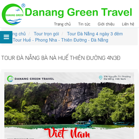
Trang chủ
Tin tức
Giới thiệu
Liên hệ
Trang chủ
Tour trọn gói
Tour Đà Nẵng 4 ngày 3 đêm
Tour Huế - Phong Nha - Thiên Đường - Đà Nẵng
TOUR ĐÀ NẴNG BÀ NÀ HUẾ THIÊN ĐƯỜNG 4N3Đ