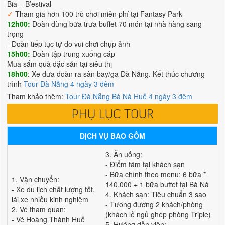
Bia – B’estival
✓
Tham gia hơn 100 trò chơi miễn phí tại Fantasy Park
12h00:
Đoàn dùng bữa trưa buffet 70 món tại nhà hàng sang
trọng
- Đoàn tiếp tục tự do vui chơi chụp ảnh
15h00:
Đoàn tập trung xuống cáp
Mua sắm quà đặc sản tại siêu thị
18h00
: Xe đưa đoàn ra sân bay/ga Đà Nẵng. Kết thúc chương
trình
Tour Đà Nẵng 4 ngày 3 đêm
Tham khảo thêm:
Tour Đà Nẵng Bà Nà Huế 4 ngày 3 đêm
PHỤ LỤC TOUR
DỊCH VỤ BAO GỒM
3. Ăn uống:
- Điểm tâm tại khách sạn
- Bữa chính theo menu: 6 bữa *
1. Vận chuyển:
140.000 + 1 bữa buffet tại Bà Nà
- Xe du lịch chất lượng tốt,
4. Khách sạn: Tiêu chuẩn 3 sao
lái xe nhiều kinh nghiệm
- Tương đương 2 khách/phòng
2. Vé tham quan:
(khách lẻ ngủ ghép phòng Triple)
- Vé Hoàng Thành Huế
5. Hướng dẫn viên: