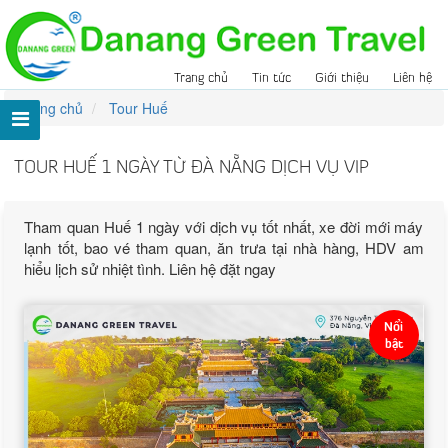
Trang chủ
Tin tức
Giới thiệu
Liên hệ
Trang chủ
Tour Huế
TOUR HUẾ 1 NGÀY TỪ ĐÀ NẴNG DỊCH VỤ VIP
Tham quan Huế 1 ngày với dịch vụ tốt nhất, xe đời mới máy
lạnh tốt, bao vé tham quan, ăn trưa tại nhà hàng, HDV am
hiểu lịch sử nhiệt tình. Liên hệ đặt ngay
Nổi
bật