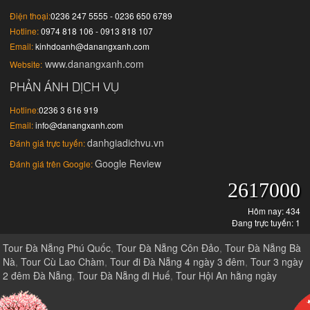
Điện thoại:
0236 247 5555 - 0236 650 6789
Hotline:
0974 818 106 - 0913 818 107
Email:
kinhdoanh@danangxanh.com
www.danangxanh.com
Website:
PHẢN ÁNH DỊCH VỤ
Hotline:
0236 3 616 919
Email:
info@danangxanh.com
danhgiadichvu.vn
Đánh giá trực tuyến:
Google Review
Đánh giá trên Google:
2617000
Hôm nay: 434
Đang trực tuyến: 1
Tour Đà Nẵng Phú Quốc
,
Tour Đà Nẵng Côn Đảo
,
Tour Đà Nẵng Bà
Nà
,
Tour Cù Lao Chàm
,
Tour đi Đà Nẵng 4 ngày 3 đêm
,
Tour 3 ngày
2 đêm Đà Nẵng
,
Tour Đà Nẵng đi Huế
,
Tour Hội An hằng ngày