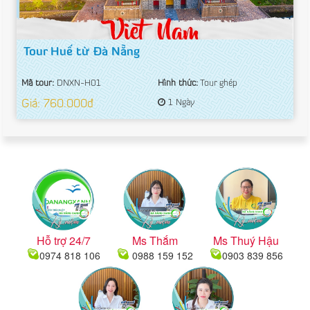
Tour Huế từ Đà Nẵng
Mã tour:
DNXN-H01
Hình thức:
Tour ghép
Giá: 760.000đ
1 Ngày
Hỗ trợ 24/7
Ms Thắm
Ms Thuý Hậu
0974 818 106
0988 159 152
0903 839 856