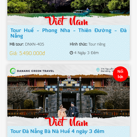
Tour Huế - Phong Nha - Thiên Đường - Đà
Nẵng
Mã tour:
DNXN-405
Hình thức:
Tour riêng
Giá: 5.490.000đ
4 Ngày 3 Đêm
Nổi
bật
Tour Đà Nẵng Bà Nà Huế 4 ngày 3 đêm