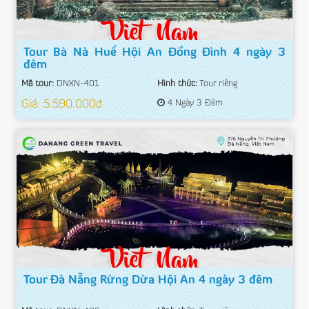
Tour Bà Nà Huế Hội An Đồng Đình 4 ngày 3
đêm
Mã tour:
DNXN-401
Hình thức:
Tour riêng
Giá: 5.590.000đ
4 Ngày 3 Đêm
Tour Đà Nẵng Rừng Dừa Hội An 4 ngày 3 đêm