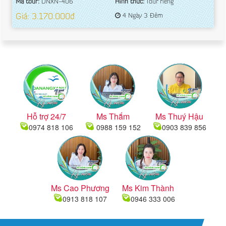
Mã tour:
DNXN-406
Hình thức:
Tour riêng
Giá: 3.170.000đ
4 Ngày 3 Đêm
Hỗ trợ 24/7
Ms Thắm
Ms Thuý Hậu
0974 818 106
0988 159 152
0903 839 856
Ms Cao Phương
Ms Kim Thành
0913 818 107
0946 333 006