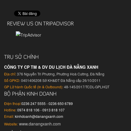
REVIEW US ON TRIPADVISOR
TRỤ SỞ CHÍNH
CÔNG TY CP TM & DV DU LỊCH ĐÀ NẴNG XANH
Địa chỉ:
376 Nguyễn Tri Phương, Phường Hoà Cường, Đà Nẵng
Số GPKD:
0401406208 Sở KH&ĐT Đà Nẵng cấp 26/10/2011
GP Lữ hành Quốc tế (In & Outbound):
48-145/2017/TCDL-GPLHQT
BỘ PHẬN KINH DOANH
Điện thoại:
0236 247 5555 - 0236 650 6789
Hotline:
0974 818 106 - 0913 818 107
Email:
kinhdoanh@danangxanh.com
www.danangxanh.com
Website: