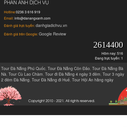
PHẢN ÁNH DỊCH VỤ
Hotline:
0236 3 616 919
Email:
info@danangxanh.com
danhgiadichvu.vn
Đánh giá trực tuyến:
Google Review
Đánh giá trên Google:
2614400
Hôm nay: 516
Đang trực tuyến: 1
Tour Đà Nẵng Phú Quốc
,
Tour Đà Nẵng Côn Đảo
,
Tour Đà Nẵng Bà
Nà
,
Tour Cù Lao Chàm
,
Tour đi Đà Nẵng 4 ngày 3 đêm
,
Tour 3 ngày
2 đêm Đà Nẵng
,
Tour Đà Nẵng đi Huế
,
Tour Hội An hằng ngày