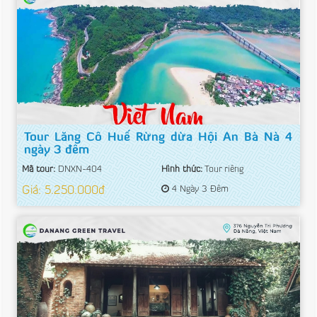
Tour Lăng Cô Huế Rừng dừa Hội An Bà Nà 4
ngày 3 đêm
Mã tour:
DNXN-404
Hình thức:
Tour riêng
Giá: 5.250.000đ
4 Ngày 3 Đêm