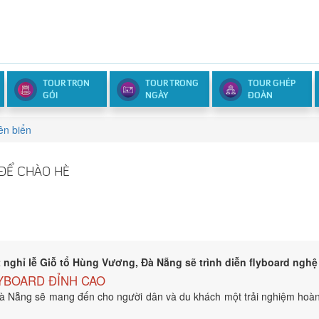
TOUR TRỌN
TOUR TRONG
TOUR GHÉP
GÓI
NGÀY
ĐOÀN
ên biển
 ĐỂ CHÀO HÈ
nghỉ lễ Giỗ tổ Hùng Vương, Đà Nẵng sẽ trình diễn flyboard nghệ t
FLYBOARD ĐỈNH CAO
à Nẵng sẽ mang đến cho người dân và du khách một trải nghiệm hoàn to