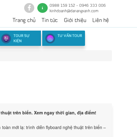
0988 159 152 - 0946 333 006
kinhdoanh@danangxanh.com
Trang chủ
Tin tức
Giới thiệu
Liên hệ
TOUR SỰ
TƯ VẤN TOUR
KIỆN
Lượt xem:
428
huật trên biển. Xem ngay thời gian, địa điểm!
àn mới lạ: trình diễn flyboard nghệ thuật trên biển –