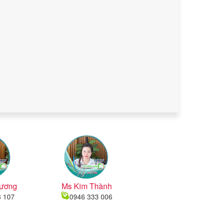
ương
Ms Kim Thành
8 107
0946 333 006