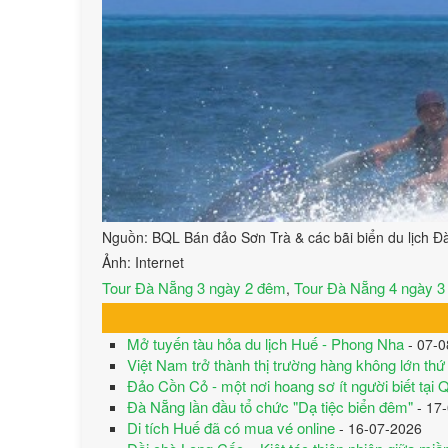
Nguồn: BQL Bán đảo Sơn Trà & các bãi biển du lịch 
Ảnh: Internet
Tour Đà Nẵng 3 ngày 2 đêm
Tour Đà Nẵng 4 ngày 
,
Mở tuyến tàu hỏa du lịch Huế - Phong Nha
- 07-0
Việt Nam trở thành thị trường hàng không lớn th
Đảo Cồn Cỏ - một nơi hoang sơ ít người biết tại 
Đà Nẵng lần đầu tổ chức "Dạ tiệc biển đêm"
- 17
Di tích Huế đã có mua vé online
- 16-07-2026