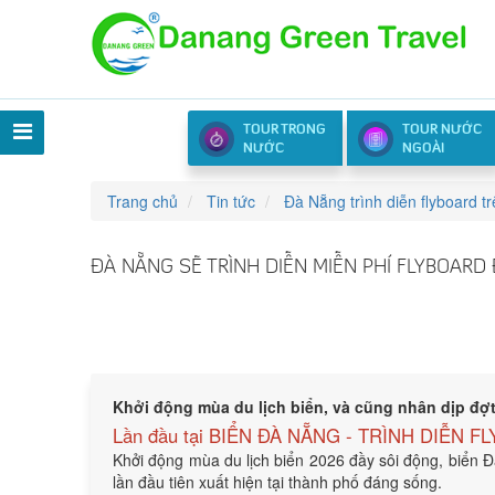
TOUR TRONG
TOUR NƯỚC
NƯỚC
NGOÀI
Trang chủ
Tin tức
Đà Nẵng trình diễn flyboard tr
ĐÀ NẴNG SẼ TRÌNH DIỄN MIỄN PHÍ FLYBOARD
Khởi động mùa du lịch biển, và cũng nhân dịp đợt 
Lần đầu tại BIỂN ĐÀ NẴNG - TRÌNH DIỄN 
Khởi động mùa du lịch biển 2026 đầy sôi động, biển Đ
lần đầu tiên xuất hiện tại thành phố đáng sống.