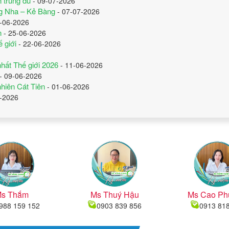
n trung du
- 09-07-2026
ng Nha – Kẻ Bàng
- 07-07-2026
-06-2026
n
- 25-06-2026
 giới
- 22-06-2026
hất Thế giới 2026
- 11-06-2026
- 09-06-2026
nhiên Cát Tiên
- 01-06-2026
-2026
s Thắm
Ms Thuý Hậu
Ms Cao Ph
988 159 152
0903 839 856
0913 81