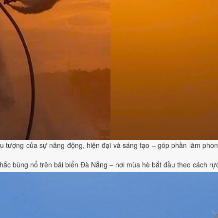
biểu tượng của sự năng động, hiện đại và sáng tạo – góp phần làm pho
ắc bùng nổ trên bãi biển Đà Nẵng – nơi mùa hè bắt đầu theo cách rực