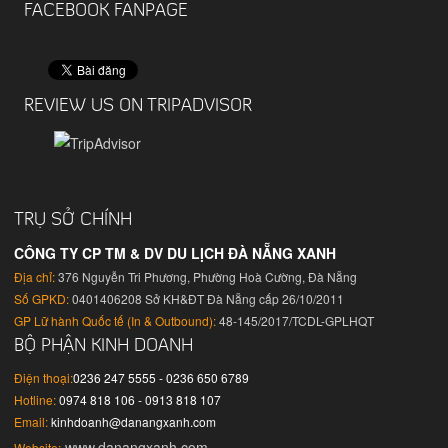
FACEBOOK FANPAGE
REVIEW US ON TRIPADVISOR
TRỤ SỞ CHÍNH
CÔNG TY CP TM & DV DU LỊCH ĐÀ NẴNG XANH
Địa chỉ:
376 Nguyễn Tri Phương, Phường Hoà Cường, Đà Nẵng
Số GPKD:
0401406208 Sở KH&ĐT Đà Nẵng cấp 26/10/2011
GP Lữ hành Quốc tế (In & Outbound):
48-145/2017/TCDL-GPLHQT
BỘ PHẬN KINH DOANH
Điện thoại:
0236 247 5555 - 0236 650 6789
Hotline:
0974 818 106 - 0913 818 107
Email:
kinhdoanh@danangxanh.com
www.danangxanh.com
Website: