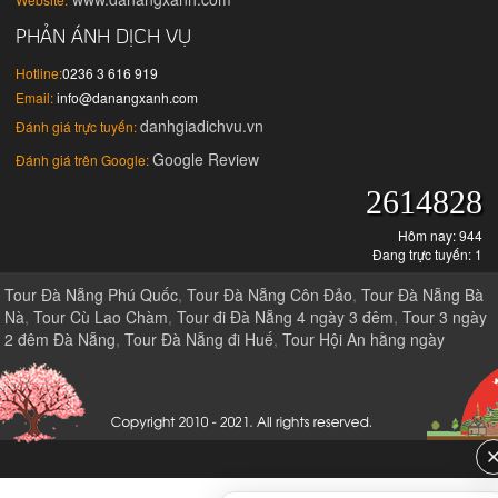
PHẢN ÁNH DỊCH VỤ
Hotline:
0236 3 616 919
Email:
info@danangxanh.com
danhgiadichvu.vn
Đánh giá trực tuyến:
Google Review
Đánh giá trên Google:
2614828
Hôm nay: 944
Đang trực tuyến: 1
Tour Đà Nẵng Phú Quốc
,
Tour Đà Nẵng Côn Đảo
,
Tour Đà Nẵng Bà
Nà
,
Tour Cù Lao Chàm
,
Tour đi Đà Nẵng 4 ngày 3 đêm
,
Tour 3 ngày
2 đêm Đà Nẵng
,
Tour Đà Nẵng đi Huế
,
Tour Hội An hằng ngày