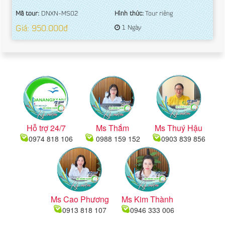
Mã tour:
DNXN-MS02
Hình thức:
Tour riêng
Giá: 950.000đ
1 Ngày
Hỗ trợ 24/7
Ms Thắm
Ms Thuý Hậu
0974 818 106
0988 159 152
0903 839 856
Ms Cao Phương
Ms Kim Thành
0913 818 107
0946 333 006