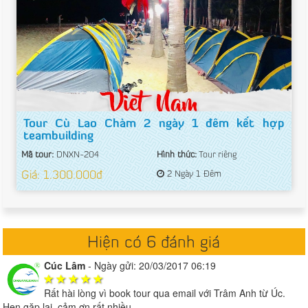
Tour Cù Lao Chàm 2 ngày 1 đêm kết hợp
teambuilding
Mã tour:
DNXN-204
Hình thức:
Tour riêng
Giá: 1.300.000đ
2 Ngày 1 Đêm
Hiện có 6 đánh giá
Cúc Lâm
-
Ngày gửi: 20/03/2017 06:19
Rất hài lòng vì book tour qua email với Trâm Anh từ Úc.
Hẹn gặp lại, cảm ơn rất nhiều