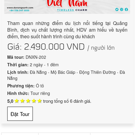
Tham quan những điểm du lịch nổi tiếng tại Quảng
Bình, dịch vụ chất lượng nhất, HDV am hiểu về tuyến
điểm, theo suốt hành trình cùng du khách
Giá:
2.490.000
VND
/ người lớn
Mã tour:
DNXN-202
Thời gian:
2 ngày - 1 đêm
Lịch trình:
Đà Nẵng - Mộ Bác Giáp - Động Thiên Đường - Đà
Nẵng
Phương tiện:
Ô tô
Hình thức:
Tour riêng
5,0
trong tổng số
6
đánh giá.
Đặt Tour