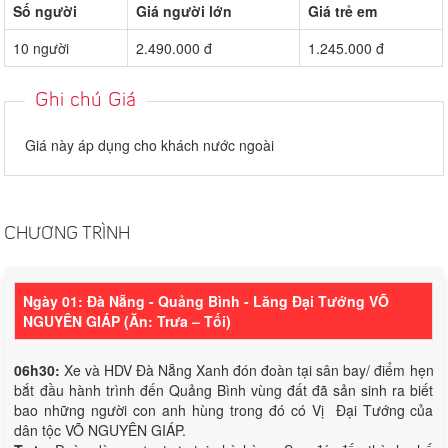
Số người
Giá người lớn
Giá trẻ em
10 người
2.490.000 đ
1.245.000 đ
Ghi chú Giá
Giá này áp dụng cho khách nước ngoài
CHƯƠNG TRÌNH
Ngày 01: Đà Nẵng - Quảng Bình - Lăng Đại Tướng VÕ
NGUYÊN GIÁP (Ăn: Trưa – Tối)
06h30:
Xe và HDV Đà Nẵng Xanh đón đoàn tại sân bay/ điểm hẹn
bắt đầu hành trình đến Quảng Bình vùng đất đã sản sinh ra biết
bao những người con anh hùng trong đó có Vị Đại Tướng của
dân tộc VÕ NGUYÊN GIÁP.