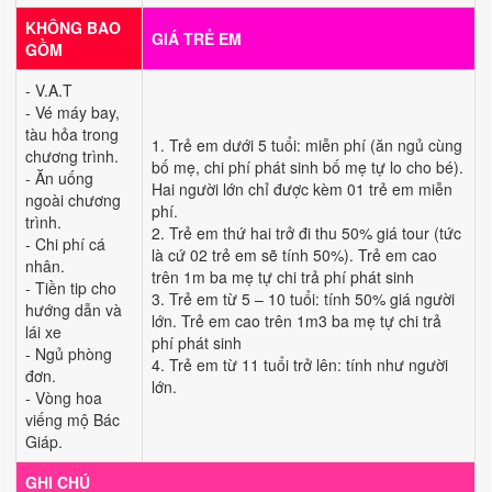
KHÔNG BAO
GIÁ TRẺ EM
GỒM
- V.A.T
- Vé máy bay,
tàu hỏa trong
1. Trẻ em dưới 5 tuổi: miễn phí (ăn ngủ cùng
chương trình.
bố mẹ, chi phí phát sinh bố mẹ tự lo cho bé).
- Ăn uống
Hai người lớn chỉ được kèm 01 trẻ em miễn
ngoài chương
phí.
trình.
2. Trẻ em thứ hai trở đi thu 50% giá tour (tức
- Chi phí cá
là cứ 02 trẻ em sẽ tính 50%). Trẻ em cao
nhân.
trên 1m ba mẹ tự chi trả phí phát sinh
- Tiền tip cho
3. Trẻ em từ 5 – 10 tuổi: tính 50% giá người
hướng dẫn và
lớn. Trẻ em cao trên 1m3 ba mẹ tự chi trả
lái xe
phí phát sinh
- Ngủ phòng
4. Trẻ em từ 11 tuổi trở lên: tính như người
đơn.
lớn.
- Vòng hoa
viếng mộ Bác
Giáp.
GHI CHÚ