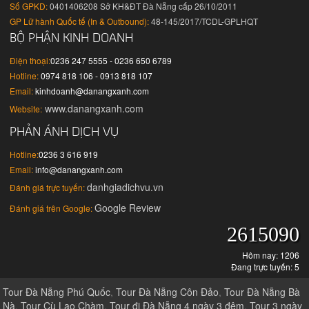
Số GPKD:
0401406208 Sở KH&ĐT Đà Nẵng cấp 26/10/2011
GP Lữ hành Quốc tế (In & Outbound):
48-145/2017/TCDL-GPLHQT
BỘ PHẬN KINH DOANH
Điện thoại:
0236 247 5555 - 0236 650 6789
Hotline:
0974 818 106 - 0913 818 107
Email:
kinhdoanh@danangxanh.com
www.danangxanh.com
Website:
PHẢN ÁNH DỊCH VỤ
Hotline:
0236 3 616 919
Email:
info@danangxanh.com
danhgiadichvu.vn
Đánh giá trực tuyến:
Google Review
Đánh giá trên Google:
2615090
Hôm nay: 1206
Đang trực tuyến: 5
Tour Đà Nẵng Phú Quốc
,
Tour Đà Nẵng Côn Đảo
,
Tour Đà Nẵng Bà
Nà
,
Tour Cù Lao Chàm
,
Tour đi Đà Nẵng 4 ngày 3 đêm
,
Tour 3 ngày