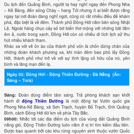
Du lịch đến Quảng Bình, người ta hay nghĩ ngay đến Phong Nha
– Kẻ Bàng, đến sông Chày – hang Tối nhưng ít ai biết được rằng
ngay tại nơi đoàn đang nghỉ ngơi, cũng có rất nhiều điều để khám
phá, đặc biệt là về đêm. Thành phố Đồng Hới nằm bên sông Nhật
Lệ. Ngoài hàng chục cây số bờ biển thơ mộng với những bãi tắm
êm ả, nước trong xanh, Đồng Hới còn có nhiều di tích lịch sử thu
hút nhiều khách tham.
Khác xa với vẻ ồn ào của thành phố vốn là chốn dừng chân của
những đoàn khách phương xa, khi màn đêm bao phủ lấy Đồng
Hới, thành phố như trở về với sự tĩnh lặng cố hữu của nó, yên
bình và lãng mạn đến lạ.
Ngày 02: Đồng Hới - Động Thiên Đường - Đà Nẵng (Ăn:
Sáng – Trưa)
Sáng:
Đoàn dùng điểm tâm sáng. Trả phòng khách sạn khởi
hành đi
động Thiên Đường
là một động tại Vườn quốc gia
Phong Nha-Kẻ Bàng, xã Sơn Trạch, huyện Bố Trạch, tỉnh Quảng
Bình, cách Đồng Hới 60 km về phía Tây Bắc.
09h00:
Nhắc tới các địa điểm du lịch của vùng đất Quảng Bình
nắng gió, Động Thiên Đường luôn nằm ở vị trí tìm kiếm đầu tiên.
Được bao quanh bởi các khu rừng nguyên sinh thuộc vườn Quốc