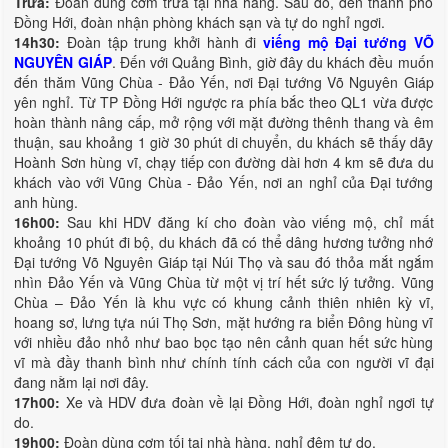
Trưa:
Đoàn dùng cơm trưa tại nhà hàng. Sau đó, đến thành phố
Đồng Hới, đoàn nhận phòng khách sạn và tự do nghỉ ngơi.
14h30:
Đoàn tập trung khởi hành đi
viếng mộ Đại tướng VÕ
NGUYÊN GIÁP
. Đến với Quảng Bình, giờ đây du khách đều muốn
đến thăm Vũng Chùa - Đảo Yến, nơi Đại tướng Võ Nguyên Giáp
yên nghỉ. Từ TP Đồng Hới ngược ra phía bắc theo QL1 vừa được
hoàn thành nâng cấp, mở rộng với mặt đường thênh thang và êm
thuận, sau khoảng 1 giờ 30 phút di chuyển, du khách sẽ thấy dãy
Hoành Sơn hùng vĩ, chạy tiếp con đường dài hơn 4 km sẽ đưa du
khách vào với Vũng Chùa - Đảo Yến, nơi an nghỉ của Đại tướng
anh hùng.
16h00:
Sau khi HDV đăng kí cho đoàn vào viếng mộ, chỉ mất
khoảng 10 phút đi bộ, du khách đã có thể dâng hương tưởng nhớ
Đại tướng Võ Nguyên Giáp tại Núi Thọ và sau đó thỏa mắt ngắm
nhìn Đảo Yến và Vũng Chùa từ một vị trí hết sức lý tưởng. Vũng
Chùa – Đảo Yến là khu vực có khung cảnh thiên nhiên kỳ vĩ,
hoang sơ, lưng tựa núi Thọ Sơn, mặt hướng ra biển Đông hùng vĩ
với nhiều đảo nhỏ như bao bọc tạo nên cảnh quan hết sức hùng
vĩ mà đầy thanh bình như chính tính cách của con người vĩ đại
đang nằm lại nơi đây.
17h00:
Xe và HDV đưa đoàn về lại Đồng Hới, đoàn nghỉ ngơi tự
do.
19h00:
Đoàn dùng cơm tối tại nhà hàng, nghỉ đêm tự do.