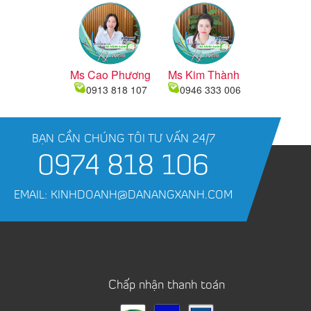
Ms Cao Phương
Ms Kim Thành
0913 818 107
0946 333 006
BẠN CẦN CHÚNG TÔI TƯ VẤN 24/7
0974 818 106
EMAIL: KINHDOANH@DANANGXANH.COM
Chấp nhận thanh toán