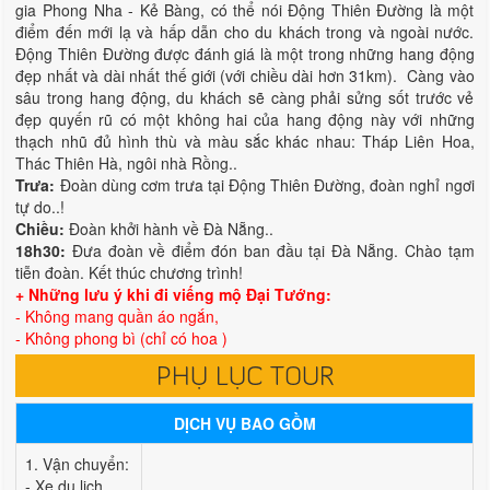
gia Phong Nha - Kẻ Bàng, có thể nói Động Thiên Đường là một
điểm đến mới lạ và hấp dẫn cho du khách trong và ngoài nước.
Động Thiên Đường được đánh giá là một trong những hang động
đẹp nhất và dài nhất thế giới (với chiều dài hơn 31km). Càng vào
sâu trong hang động, du khách sẽ càng phải sửng sốt trước vẻ
đẹp quyến rũ có một không hai của hang động này với những
thạch nhũ đủ hình thù và màu sắc khác nhau: Tháp Liên Hoa,
Thác Thiên Hà, ngôi nhà Rồng..
Trưa:
Đoàn dùng cơm trưa tại Động Thiên Đường, đoàn nghỉ ngơi
tự do..!
Chiều:
Đoàn khởi hành về Đà Nẵng..
18h30:
Đưa đoàn về điểm đón ban đầu tại Đà Nẵng. Chào tạm
tiễn đoàn. Kết thúc chương trình!
+ Những lưu ý khi đi viếng mộ Đại Tướng:
- Không mang quần áo ngắn,
- Không phong bì (chỉ có hoa )
PHỤ LỤC TOUR
DỊCH VỤ BAO GỒM
1. Vận chuyển:
- Xe du lịch