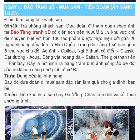
NGÀY 3: BẢO TÀNG 3D - MUA SẮM - TIỄN ĐOÀN (ĂN SÁNG -
TRƯA)
Điểm tâm sáng tại khách sạn.
09h30
: Trả phòng khách sạn, Đưa đoàn đi tham quan chụp ảnh
tại
Bảo Tàng tranh 3D
có diện tích trên 4000M 2 , 9 khu vực chủ
đề chuyên biệt với hơn 130 tác phẩm được thực hiện bởi gần 20
nghệ sĩ hàng đầu đến từ Hàn Quốc. Trong đó Tầng 1 sẽ bao gồm
5 khu vực chủ đề: Ảo ảnh - Optical, Nghệ thuật cổ điển - Classic,
Đại dương - Aqua, Động vật hoang dã – Saffari, Thế giới thần tiên
– Fantasy. Đây là nơi sinh ra hàng trăm bức ảnh sống ảo để đời
của du khách cũng như giới trẻ xứ Đà.
Trưa:
Dùng bữa tại nhà hàng
Sau đó đưa đoàn đi mua sắm đặc sản làm quà cho gia đình, bạn
bè
Chiều
: Tiễn khách ra sân bay Đà Nẵng. Chào tạm biệt và kết thúc
chương trình.