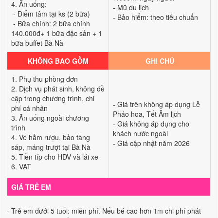
4. Ăn uống:
- Mũ du lịch
- Điểm tâm tại ks (2 bữa)
- Bảo hiểm: theo tiêu chuẩn
- Bữa chính: 2 bữa chính
140.000đ+ 1 bữa đặc sản + 1
bữa buffet Bà Nà
KHÔNG BAO GỒM
GHI CHÚ
1. Phụ thu phòng đơn
2. Dịch vụ phát sinh, không đề
cập trong chương trình, chi
- Giá trên không áp dụng Lễ
phí cá nhân
Pháo hoa, Tết Âm lịch
3. Ăn uống ngoài chương
- Giá không áp dụng cho
trình
khách nước ngoài
4. Vé hầm rượu, bảo tàng
- Giá cập nhật năm 2026
sáp, máng trượt tại Bà Nà
5. Tiền típ cho HDV và lái xe
6. VAT
GIÁ TRẺ EM
- Trẻ em dưới 5 tuổi: miễn phí. Nếu bé cao hơn 1m chi phí phát