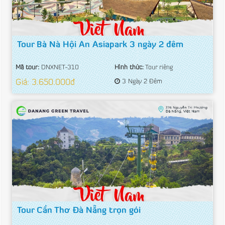
Tour Bà Nà Hội An Asiapark 3 ngày 2 đêm
Mã tour:
DNXNET-310
Hình thức:
Tour riêng
Giá: 3.650.000đ
3 Ngày 2 Đêm
Tour Cần Thơ Đà Nẵng trọn gói