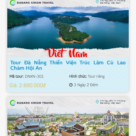
Tour Đà Nẵng Thiền Viện Trúc Lâm Cù Lao
Chàm Hội An
Mã tour:
DNXN-301
Hình thức:
Tour riêng
Giá: 2.890.000đ
3 Ngày 2 Đêm