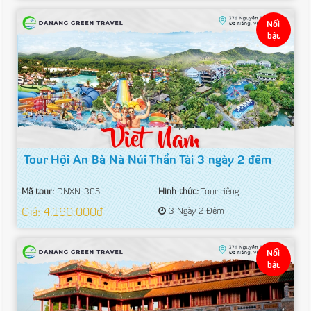
Nổi
bật
Tour Hội An Bà Nà Núi Thần Tài 3 ngày 2 đêm
Mã tour:
DNXN-305
Hình thức:
Tour riêng
Giá: 4.190.000đ
3 Ngày 2 Đêm
Nổi
bật