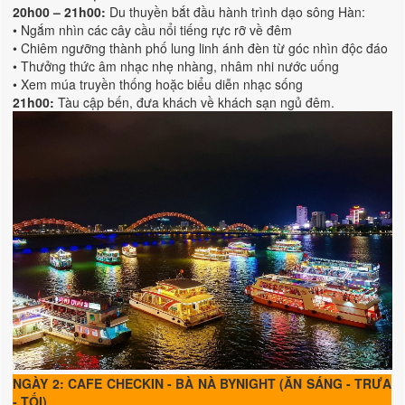
20h00 – 21h00:
Du thuyền bắt đầu hành trình dạo sông Hàn:
• Ngắm nhìn các cây cầu nổi tiếng rực rỡ về đêm
• Chiêm ngưỡng thành phố lung linh ánh đèn từ góc nhìn độc đáo
• Thưởng thức âm nhạc nhẹ nhàng, nhâm nhi nước uống
• Xem múa truyền thống hoặc biểu diễn nhạc sống
21h00:
Tàu cập bến, đưa khách về khách sạn ngủ đêm.
NGÀY 2: CAFE CHECKIN - BÀ NÀ BYNIGHT (ĂN SÁNG - TRƯA
- TỐI)