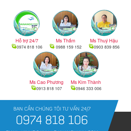
Hỗ trợ 24/7
Ms Thắm
Ms Thuý Hậu
0974 818 106
0988 159 152
0903 839 856
Ms Cao Phương
Ms Kim Thành
0913 818 107
0946 333 006
BẠN CẦN CHÚNG TÔI TƯ VẤN 24/7
0974 818 106