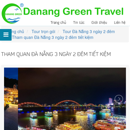
Trang chủ
Tin tức
Giới thiệu
Liên hệ
Trang chủ
Tour trọn gói
Tour Đà Nẵng 3 ngày 2 đêm
Tham quan Đà Nẵng 3 ngày 2 đêm tiết kiệm
THAM QUAN ĐÀ NẴNG 3 NGÀY 2 ĐÊM TIẾT KIỆM