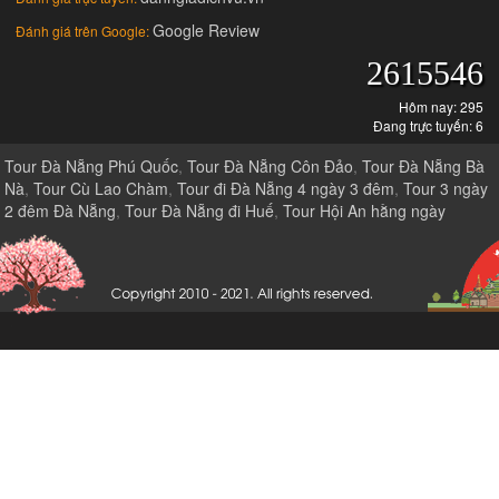
Google Review
Đánh giá trên Google:
2615546
Hôm nay: 295
Đang trực tuyến: 6
Tour Đà Nẵng Phú Quốc
,
Tour Đà Nẵng Côn Đảo
,
Tour Đà Nẵng Bà
Nà
,
Tour Cù Lao Chàm
,
Tour đi Đà Nẵng 4 ngày 3 đêm
,
Tour 3 ngày
2 đêm Đà Nẵng
,
Tour Đà Nẵng đi Huế
,
Tour Hội An hằng ngày