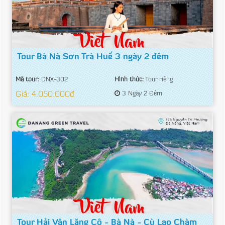
Tour Bà Nà Sơn Trà Huế 3 ngày 2 đêm
Mã tour:
DNX-302
Hình thức:
Tour riêng
Giá: 4.050.000đ
3 Ngày 2 Đêm
Tour Hải Vân Lăng Cô - Bà Nà - Cù Lao Chàm