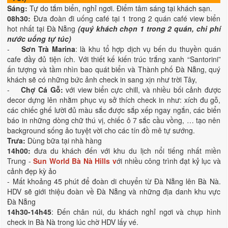
Sáng:
Tự do tắm biển, nghỉ ngơi. Điểm tâm sáng tại khách sạn.
08h30:
Đưa đoàn đi uống café tại 1 trong 2 quán café view biển
hot nhất tại Đà Nẵng
(quý khách chọn 1 trong 2 quán, chi phí
nước uống tự túc)
-
Sơn Trà Marina
: là khu tổ hợp dịch vụ bến du thuyền quán
cafe đầy đủ tiện ích. Với thiết kế kiến trúc trắng xanh “Santorini”
ấn tượng và tầm nhìn bao quát biển và Thành phố Đà Nẵng, quý
khách sẽ có những bức ảnh check in sang xịn như trời Tây,
-
Chợ Cá Gỗ:
với view biển cực chill, và nhiều bối cảnh được
decor dựng lên nhằm phục vụ sở thích check in như: xích đu gỗ,
các chiếc ghế lười đủ màu sắc được sắp xếp ngay ngắn, các biển
báo in những dòng chữ thú vị, chiếc ô 7 sắc cầu vồng, … tạo nên
background sống ảo tuyệt vời cho các tín đồ mê tự sướng.
Trưa:
Dùng bữa tại nhà hàng
14h00:
đưa du khách đến với khu du lịch nổi tiếng nhất miền
Trung -
Sun World Bà Nà Hills v
ới nhiều công trình đạt kỷ lục và
cảnh đẹp kỳ ảo
- Mất khoảng 45 phút để đoàn di chuyển từ Đà Nẵng lên Bà Nà.
HDV sẽ giới thiệu đoàn về Đà Nẵng và những địa danh khu vực
Đà Nẵng
14h30-14h45
: Đến chân núi, du khách nghỉ ngơi và chụp hình
check in Bà Nà trong lúc chờ HDV lấy vé.