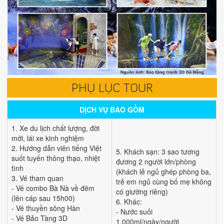
PHỤ LỤC TOUR
DỊCH VỤ BAO GỒM
1. Xe du lịch chất lượng, đời
mới, lái xe kinh nghiệm
2. Hướng dẫn viên tiếng Việt
5. Khách sạn: 3 sao tương
suốt tuyến thông thạo, nhiệt
đương 2 người lớn/phòng
tình
(khách lẻ ngủ ghép phòng ba,
3. Vé tham quan
trẻ em ngủ cùng bố mẹ không
- Vé combo Bà Nà về đêm
có giường riêng)
(lên cáp sau 15h00)
6. Khác:
- Vé thuyền sông Hàn
- Nước suối
- Vé Bảo Tàng 3D
1.000ml/ngày/người