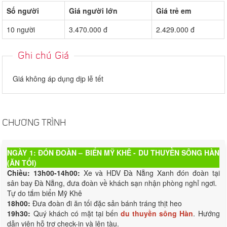
Số người
Giá người lớn
Giá trẻ em
10 người
3.470.000 đ
2.429.000 đ
Ghi chú Giá
Giá không áp dụng dịp lễ tết
CHƯƠNG TRÌNH
NGÀY 1: ĐÓN ĐOÀN – BIỂN MỸ KHÊ - DU THUYỀN SÔNG HÀN
(ĂN TỐI)
Chiều: 13h00-14h00:
Xe và HDV Đà Nẵng Xanh đón đoàn tại
sân bay Đà Nẵng, đưa đoàn về khách sạn nhận phòng nghỉ ngơi.
Tự do tắm biển Mỹ Khê
18h00:
Đưa đoàn đi ăn tối đặc sản bánh tráng thịt heo
19h30:
Quý khách có mặt tại bến
du thuyền sông Hàn
. Hướng
dẫn viên hỗ trợ check-in và lên tàu.