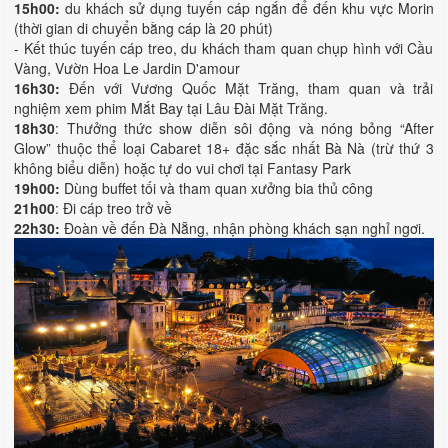
15h00:
du khách sử dụng tuyến cáp ngắn để đến khu vực Morin
(thời gian di chuyển bằng cáp là 20 phút)
- Kết thúc tuyến cáp treo, du khách tham quan chụp hình với Cầu
Vàng, Vườn Hoa Le Jardin D'amour
16h30:
Đến với Vương Quốc Mặt Trăng, tham quan và trải
nghiệm xem phim Mắt Bay tại Lâu Đài Mặt Trăng.
18h30
: Thưởng thức show diễn sôi động và nóng bỏng “After
Glow” thuộc thể loại Cabaret 18+ đặc sắc nhất Bà Nà (trừ thứ 3
không biểu diễn) hoặc tự do vui chơi tại Fantasy Park
19h00:
Dùng buffet tối và tham quan xưởng bia thủ công
21h00
: Đi cáp treo trở về
22h30:
Đoàn về đến Đà Nẵng, nhận phòng khách sạn nghỉ ngơi.