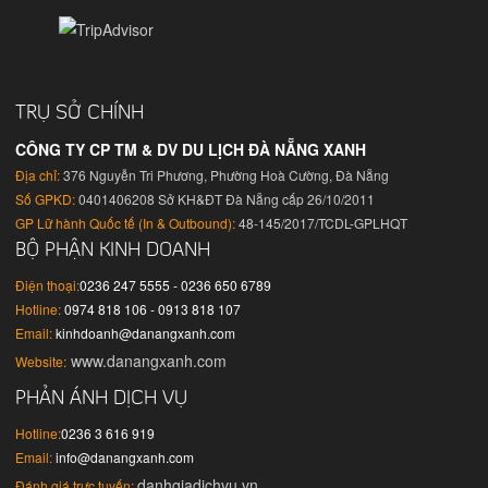
TRỤ SỞ CHÍNH
CÔNG TY CP TM & DV DU LỊCH ĐÀ NẴNG XANH
Địa chỉ:
376 Nguyễn Tri Phương, Phường Hoà Cường, Đà Nẵng
Số GPKD:
0401406208 Sở KH&ĐT Đà Nẵng cấp 26/10/2011
GP Lữ hành Quốc tế (In & Outbound):
48-145/2017/TCDL-GPLHQT
BỘ PHẬN KINH DOANH
Điện thoại:
0236 247 5555 - 0236 650 6789
Hotline:
0974 818 106 - 0913 818 107
Email:
kinhdoanh@danangxanh.com
www.danangxanh.com
Website:
PHẢN ÁNH DỊCH VỤ
Hotline:
0236 3 616 919
Email:
info@danangxanh.com
danhgiadichvu.vn
Đánh giá trực tuyến: