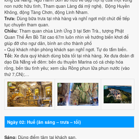
non nước hữu tình, Tham quan Làng đá mỹ nghệ, Động Huyền
Không, động Tàng Chơn, động Linh Nham.
Trưa:
Dùng bữa trưa tại nhà hàng và nghỉ ngơi một chút để tiếp
tục chuyến tham quan.
Chiều
: Tham quan chùa Linh Ứng 3 tại Sơn Trà., tượng Phật
Quan Thế Âm Bồ Tát cao 67m luôn nhìn về hướng biển khơi để
giúp đỡ cho ngư dân, bình an cho thành phố
-
Quý khách nhận phòng khách sạn nghỉ ngơi. Tự do tắm biển.
Tối:
Xe đưa quý khách dùng bữa tối tại nhà hàng. Xe đưa đoàn đi
dạo Đà Nẵng về đêm: bến du thuyền Marina có cá chép hóa
rồng, bến tàu tình yêu; xem cầu Rồng phun lửa phun nước (vào
thứ 7,CN);…
Ngày 02: Huế (ăn sáng – trưa – tối)
Sáng:
Dùng điểm tâm tại khách sạn.