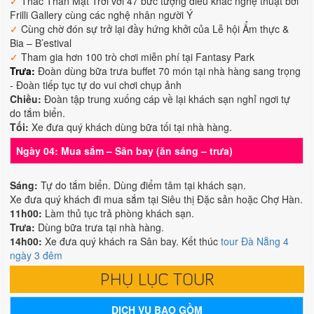
✓
Thác Thần Mặt Trời với 47 bức tượng điêu khắc nghệ thuật bởi
Frilli Gallery cùng các nghệ nhân người Ý
✓
Cùng chờ đón sự trở lại đầy hứng khởi của Lễ hội Ẩm thực &
Bia – B’estival
✓
Tham gia hơn 100 trò chơi miễn phí tại Fantasy Park
Trưa:
Đoàn dùng bữa trưa buffet 70 món tại nhà hàng sang trọng
- Đoàn tiếp tục tự do vui chơi chụp ảnh
Chiều:
Đoàn tập trung xuống cáp về lại khách sạn nghỉ ngơi tự
do tắm biển.
Tối:
Xe đưa quý khách dùng bữa tối tại nhà hàng.
Ngày 04: Mua sắm – Sân bay (ăn sáng – trưa)
Sáng:
Tự do tắm biển. Dùng điểm tâm tại khách sạn.
Xe đưa quý khách đi mua sắm tại Siêu thị Đặc sản hoặc Chợ Hàn.
11h00:
Làm thủ tục trả phòng khách sạn.
Trưa:
Dùng bữa trưa tại nhà hàng.
14h00:
Xe đưa quý khách ra Sân bay. Kết thúc
tour Đà Nẵng 4
ngày 3 đêm
PHỤ LỤC TOUR
DỊCH VỤ BAO GỒM