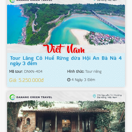
Tour Lăng Cô Huế Rừng dừa Hội An Bà Nà 4
ngày 3 đêm
Mã tour:
DNXN-404
Hình thức:
Tour riêng
Giá: 5.250.000đ
4 Ngày 3 Đêm