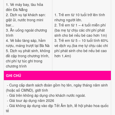
1. Vé máy bay, tàu hỏa
đến Đà Nẵng
2. Dịch vụ tại khách sạn:
1. Trẻ em từ 10 tuổi trở lên tính
giặt ủi, nước trong mini
nhưng người lớn.
bar...
2. Trẻ em từ 1 – 4 tuổi miễn phí
3. Ăn uống ngoài chương
(ba mẹ tự chịu các chi phí phát
trình
sinh cho bé nếu bé cao hơn 1m)
4. Vé bảo tàng sáp, hầm
3. Trẻ em từ 5 – 10 tuổi tính 60%
rượu, máng trượt tại Bà Nà
vé dịch vụ.(ba mẹ tự chịu các chi
5. Dịch vụ phát sinh, không
phí phát sinh cho bé nếu bé cao
đề cập trong chương trình,
hơn 1,4m)
chi phí tự túc ghi trong
chương trình
GHI CHÚ
- Cung cấp danh sách đoàn gồm họ tên, ngày tháng năm sinh
(hoặc số CMND), giới tính
- Giá trên không áp dụng cho khách nước ngoài.
- Giá tour áp dụng năm 2026
- Giá không áp dụng vào dịp Tết Âm lịch, lễ hội pháo hoa quốc
tế