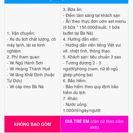
3. Bữa ăn:
- Điểm tâm sáng tại khách sạn
- Ăn theo thực đơn cơm set menu
(6 bữa * 150.000đ/suất, 1 bữa
1. Vận chuyển:
buffet tại Bà Nà)
- Xe du lịch chất lượng, có
4. Hướng dẫn viên:
máy lạnh, lái xe kinh
- Hướng dẫn viên tiếng Việt vui
nghiệm
vẻ, nhiệt tình, thông thạo.
2. Phí tham quan:
5. Khách sạn: tiêu chuẩn 3 sao
- Vé Ngũ Hành Sơn
- Tương đương 2 - 3
- Vé Hoàng Thành Huế
người/phòng (nam, nữ lẻ ngủ
- Vé lăng Khải Định (hoặc
ghép phòng ba)
Tự Đức)
6. Bảo hiểm:
- Vé cáp treo Bà Nà
- Bảo hiểm theo quy định bảo
hiểm du lịch
7. Khác:
- Nước uống:
1.000ml/ngày/người
GIÁ TRẺ EM
(căn cứ theo năm
KHÔNG BAO GỒM
sinh)