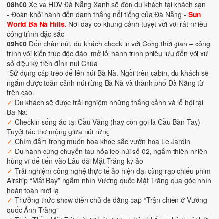
08h00
Xe và HDV Đà Nẵng Xanh sẽ đón du khách tại khách sạn
- Đoàn khởi hành đến danh thắng nổi tiếng của Đà Nẵng -
Sun
World Bà Nà Hills.
Nơi đây có khung cảnh tuyệt vời với rất nhiều
công trình đặc sắc
09h00
Đến chân núi, du khách check in với Cổng thời gian – công
trình với kiến trúc độc đáo, mở lối hành trình phiêu lưu đến với xứ
sở diệu kỳ trên đỉnh núi Chúa
-Sử dụng cáp treo để lên núi Bà Nà. Ngồi trên cabin, du khách sẽ
ngắm được toàn cảnh núi rừng Bà Nà và thành phố Đà Nẵng từ
trên cao.
✓
Du khách sẽ được trải nghiệm những thắng cảnh và lễ hội tại
Bà Nà:
✓
Checkin sống ảo tại Cầu Vàng (hay còn gọi là Cầu Bàn Tay) –
Tuyệt tác thơ mộng giữa núi rừng
✓
Chìm đắm trong muôn hoa khoe sắc vườn hoa Le Jardin
✓
Du hành cùng chuyến tàu hỏa leo núi số 02, ngắm thiên nhiên
hùng vĩ để tiến vào Lâu đài Mặt Trăng kỳ ảo
✓
Trải nghiệm công nghệ thực tế ảo hiện đại cùng rạp chiếu phim
Airship “Mắt Bay” ngắm nhìn Vương quốc Mặt Trăng qua góc nhìn
hoàn toàn mới lạ
✓
Thưởng thức show diễn chủ đề đẳng cấp “Trận chiến ở Vương
quốc Ánh Trăng”