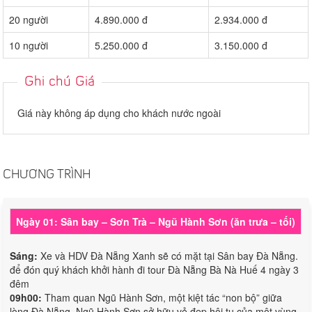
20 người
4.890.000 đ
2.934.000 đ
10 người
5.250.000 đ
3.150.000 đ
Ghi chú Giá
Giá này không áp dụng cho khách nước ngoài
CHƯƠNG TRÌNH
Ngày 01: Sân bay – Sơn Trà – Ngũ Hành Sơn (ăn trưa – tối)
Sáng:
Xe và HDV Đà Nẵng Xanh sẽ có mặt tại Sân bay Đà Nẵng.
để đón quý khách khởi hành đi tour Đà Nẵng Bà Nà Huế 4 ngày 3
đêm
09h00:
Tham quan Ngũ Hành Sơn, một kiệt tác “non bộ” giữa
lòng Đà Nẵng. Ngũ Hành Sơn sở hữu vẻ đẹp hội tụ của một vùng