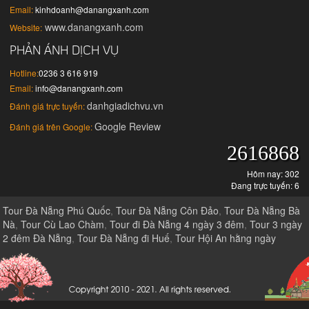
Email:
kinhdoanh@danangxanh.com
www.danangxanh.com
Website:
PHẢN ÁNH DỊCH VỤ
Hotline:
0236 3 616 919
Email:
info@danangxanh.com
danhgiadichvu.vn
Đánh giá trực tuyến:
Google Review
Đánh giá trên Google:
2616868
Hôm nay: 302
Đang trực tuyến: 6
Tour Đà Nẵng Phú Quốc
,
Tour Đà Nẵng Côn Đảo
,
Tour Đà Nẵng Bà
Nà
,
Tour Cù Lao Chàm
,
Tour đi Đà Nẵng 4 ngày 3 đêm
,
Tour 3 ngày
2 đêm Đà Nẵng
,
Tour Đà Nẵng đi Huế
,
Tour Hội An hằng ngày