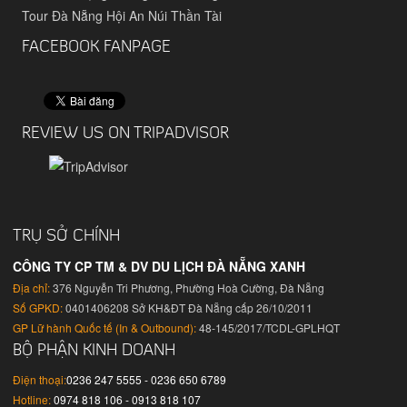
Tour Đà Nẵng Hội An Núi Thần Tài
FACEBOOK FANPAGE
REVIEW US ON TRIPADVISOR
TRỤ SỞ CHÍNH
CÔNG TY CP TM & DV DU LỊCH ĐÀ NẴNG XANH
Địa chỉ:
376 Nguyễn Tri Phương, Phường Hoà Cường, Đà Nẵng
Số GPKD:
0401406208 Sở KH&ĐT Đà Nẵng cấp 26/10/2011
GP Lữ hành Quốc tế (In & Outbound):
48-145/2017/TCDL-GPLHQT
BỘ PHẬN KINH DOANH
Điện thoại:
0236 247 5555 - 0236 650 6789
Hotline:
0974 818 106 - 0913 818 107