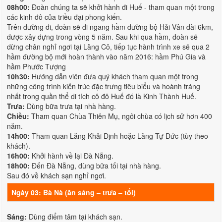
08h00:
Đoàn chúng ta sẽ khởi hành đi Huế - tham quan một trong
các kinh đô của triều đại phong kiến.
Trên đường đi, đoàn sẽ đi ngang hầm đường bộ Hải Vân dài 6km,
được xây dựng trong vòng 5 năm. Sau khi qua hầm, đoàn sẽ
dừng chân nghỉ ngơi tại Lăng Cô, tiếp tục hành trình xe sẽ qua 2
hầm đường bộ mới hoàn thành vào năm 2016: hầm Phú Gia và
hầm Phước Tượng
10h30:
Hướng dẫn viên đưa quý khách tham quan một trong
những công trình kiến trúc đặc trưng tiêu biểu và hoành tráng
nhất trong quần thể di tích cô đô Huế đó là Kinh Thành Huế.
Trưa:
Dùng bữa trưa tại nhà hàng.
Chiều:
Tham quan Chùa Thiên Mụ, ngôi chùa có lịch sử hơn 400
năm.
14h00:
Tham quan Lăng Khải Định hoặc Lăng Tự Đức (tùy theo
khách).
16h00:
Khởi hành về lại Đà Nẵng.
18h00:
Đến Đà Nẵng, dùng bữa tối tại nhà hàng.
Sau đó về khách sạn nghỉ ngơi.
Ngày 03: Bà Nà (ăn sáng – trưa – tối)
Sáng:
Dùng điểm tâm tại khách sạn.