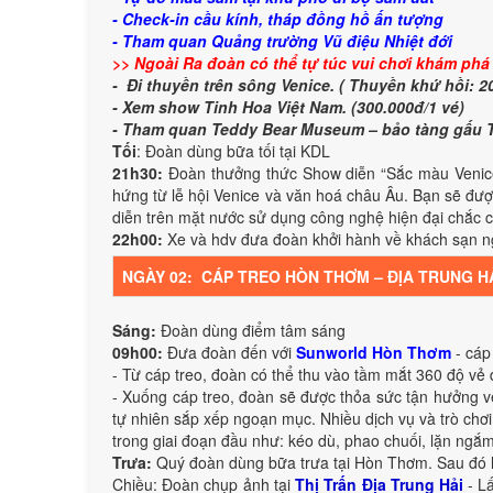
- Check-in cầu kính, tháp đồng hồ ấn tượng
- Tham quan Quảng trường Vũ điệu Nhiệt đới
>> Ngoài Ra đoàn có thể tự túc vui chơi khám phá t
- Đi thuyền trên sông Venice. ( Thuyền khứ hồi: 2
- Xem show Tinh Hoa Việt Nam. (300.000đ/1 vé)
- Tham quan Teddy Bear Museum – bảo tàng gấu T
Tối
: Đoàn dùng bữa tối tại KDL
21h30:
Đoàn thưởng thức Show diễn “Sắc màu Venice” 
hứng từ lễ hội Venice và văn hoá châu Âu. Bạn sẽ đư
diễn trên mặt nước sử dụng công nghệ hiện đại chắc 
22h00:
Xe và hdv đưa đoàn khởi hành về khách sạn n
NGÀY 02: CÁP TREO HÒN THƠM – ĐỊA TRUNG HẢI (
Sáng:
Đoàn dùng điểm tâm sáng
09h00:
Đưa đoàn đến với
Sunworld Hòn Thơm
- cáp 
- Từ cáp treo, đoàn có thể thu vào tầm mắt 360 độ v
- Xuống cáp treo, đoàn sẽ được thỏa sức tận hưởng 
tự nhiên sắp xếp ngoạn mục. Nhiều dịch vụ và trò chơ
trong giai đoạn đầu như: kéo dù, phao chuối, lặn ngắm 
Trưa:
Quý đoàn dùng bữa trưa tại Hòn Thơm. Sau đó lên ca
Chiều: Đoàn chụp ảnh tại
Thị Trấn Địa Trung Hải
- Lấ