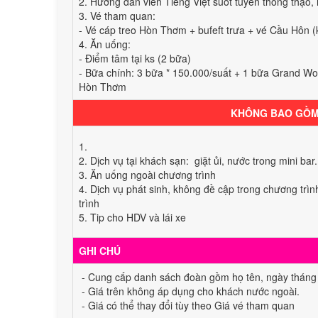
2. Hướng dẫn viên Tiếng Việt suốt tuyến thông thạo, n
3. Vé tham quan:
- Vé cáp treo Hòn Thơm + bufeft trưa + vé Cầu Hôn 
4. Ăn uống:
- Điểm tâm tại ks (2 bữa)
- Bữa chính: 3 bữa * 150.000/suất + 1 bữa Grand Wor
Hòn Thơm
KHÔNG BAO GỒ
1.
2. Dịch vụ tại khách sạn: giặt ủi, nước trong mini bar.
3. Ăn uống ngoài chương trình
4. Dịch vụ phát sinh, không đề cập trong chương trình
trình
5. Tip cho HDV và lái xe
GHI CHÚ
- Cung cấp danh sách đoàn gồm họ tên, ngày tháng 
- Giá trên không áp dụng cho khách nước ngoài.
- Giá có thể thay đổi tùy theo Giá vé tham quan