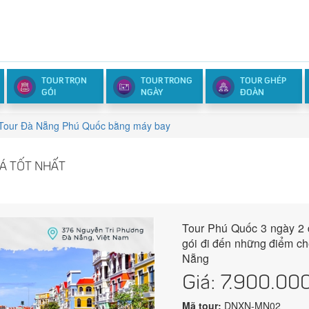
TOUR TRỌN
TOUR TRONG
TOUR GHÉP
GÓI
NGÀY
ĐOÀN
Tour Đà Nẵng Phú Quốc bằng máy bay
Á TỐT NHẤT
Tour Phú Quốc 3 ngày 2 đê
gói đi đến những điểm ch
Nẵng
Giá:
7.900.00
Mã tour:
DNXN-MN02