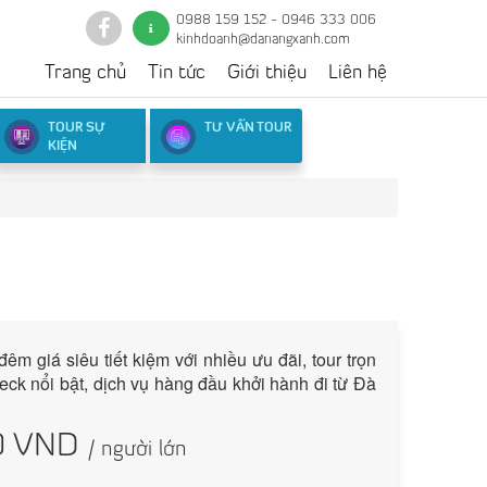
0988 159 152 - 0946 333 006
kinhdoanh@danangxanh.com
Trang chủ
Tin tức
Giới thiệu
Liên hệ
TOUR SỰ
TƯ VẤN TOUR
KIỆN
m giá siêu tiết kiệm với nhiều ưu đãi, tour trọn
eck nổi bật, dịch vụ hàng đầu khởi hành đi từ Đà
0
VND
/ người lớn