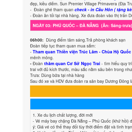
đẹp, kiều diễm. Sun Premier Village Primavera (Địa Tr
- Đoàn ghé tham quan
check - in Cầu Hôn ( tặng k
- Đoàn ăn tối tại nhà hàng. Xe đưa đoàn vào thị trấ
NGÀY 03: PHÚ QUỐC – ĐÀ NẴNG (Ăn: Sáng-trưa
06h00:
Dùng điểm tâm sáng.Trả phòng khách sạn
Đoàn tiếp tục tham quan mua sắm:
-
Tham quan Thiền viện Trúc Lâm - Chùa Hộ Quốc
mênh mông.
-
Đoàn
thăm quan Cơ Sở Ngọc Trai
- tìm hiểu quy t
trai với đủ kích thước, màu sắc nằm sâu bên trong nh
Trưa: Dùng bữa tại nhà hàng
Sau đó xe và HDV đưa đoàn ra sân bay Dương Đông l
1. Xe du lịch chất lượng, đời mới
- Vé máy bay chặng Đà Nẵng – Phú Quốc (khứ hồi) d
ý: Giá vé có thể thay đổi tùy thời điểm đặt và tình t