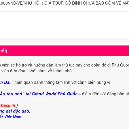
.000VNĐ/VÉ/KHỨ HỒI ( GIÁ TOUR CỐ ĐỊNH CHƯA BAO GỒM VÉ MÁY 
tối)
n viên sẽ hổ trợ và hướng dẫn làm thủ tục bay cho đoàn để đi Phú Quốc
viên đưa đoàn khởi hành về thành phố.
nh Bà:
Tham quan danh thắng tâm linh với cảnh biển hùng vĩ.
Âu thu nhỏ” tại Grand World Phú Quốc –
điểm đến sôi động bậc nh
heck in )
ơng đại độc đáo,
ất Việt Nam