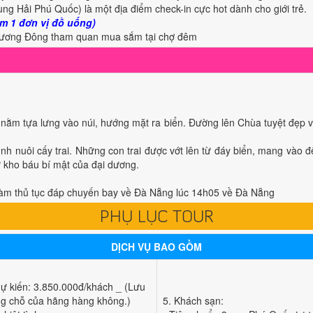
ung Hải Phú Quốc) là một địa điểm check-in cực hot dành cho giới trẻ.
èm 1 đơn vị đồ uống)
n Dương Đông tham quan mua sắm tại chợ đêm
)
nằm tựa lưng vào núi, hướng mặt ra biển. Đường lên Chùa tuyệt đẹp vớ
rình nuôi cấy trai. Những con trai được vớt lên từ đáy biển, mang vào 
ư kho báu bí mật của đại dương.
àm thủ tục đáp chuyến bay về Đà Nẵng lúc 14h05 về Đà Nẵng
PHỤ LỤC TOUR
DỊCH VỤ BAO GỒM
ự kiến: 3.850.000đ/khách _ (Lưu
rạng chỗ của hãng hàng không.)
5. Khách sạn: