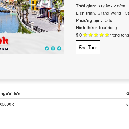
Thời gian:
3 ngày - 2 đêm
Lịch trình:
Grand World - Cá
Phương tiện:
Ô tô
Hình thức:
Tour riêng
5,0
trong tổn
Đặt Tour
 người lớn
G
00.000 đ
6