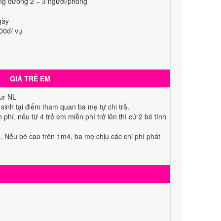
ng đương 2 – 3 người/phòng
gày
000đ/ vụ
GIÁ TRẺ EM
our NL
 sinh tại điểm tham quan ba mẹ tự chi trả.
phí, nếu từ 4 trẻ em miễn phí trở lên thì cứ 2 bé tính
ớn. Nếu bé cao trên 1m4, ba mẹ chịu các chi phí phát