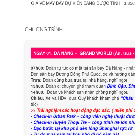
GIÁ VÉ MÁY BAY DỰ KIẾN ĐANG ĐƯỢC TÍNH : 3.850
CHƯƠNG TRÌNH
NGÀY 01: ĐÀ NẴNG – GRAND WORLD (Ăn: trưa - 
07h00:
Đoàn tự túc có mặt tại sân bay Đà Nẵng - nhâ
Đến sân bay Dương Đông Phú Quốc, xe và hướng dẫn 
Trưa:
Đoàn dùng bữa trưa tại nhà hàng, nghỉ ngơi
13h00:
Đoàn di chuyển ghé tham quan
Dinh Cậu, Di
14h00:
Đoàn về khách sạn nhận phòng nghỉ ngơi.
Chiều:
Xe và HDV đưa Quý khách khám phá
“Châu 
túc)
>> Trải nghiệm các hoạt động đặc sắc: ( miễn phí c
- Check-in Urban Park – công viên nghệ thuật đư
- Check-in Huyền Thoại Tre – công trình tre lớn nh
- Dạo bước tại khu phố đèn lồng Shanghai rực rỡ
- Tự do mua sắm tại khu phố đi bộ sầm uất