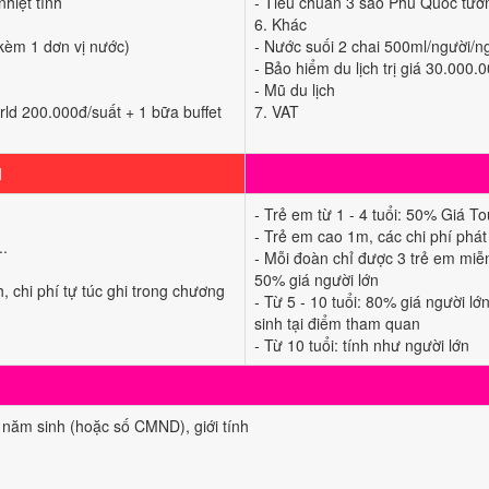
hiệt tình
- Tiêu chuẩn 3 sao Phú Quốc tươ
6. Khác
(kèm 1 dơn vị nước)
- Nước suối 2 chai 500ml/người/n
- Bảo hiểm du lịch trị giá 30.000.
- Mũ du lịch
ld 200.000đ/suất + 1 bữa buffet
7. VAT
M
- Trẻ em từ 1 - 4 tuổi: 50% Giá T
- Trẻ em cao 1m, các chi phí phát
..
- Mỗi đoàn chỉ được 3 trẻ em miễn 
50% giá người lớn
, chi phí tự túc ghi trong chương
- Từ 5 - 10 tuổi: 80% giá người l
sinh tại điểm tham quan
- Từ 10 tuổi: tính như người lớn
năm sinh (hoặc số CMND), giới tính