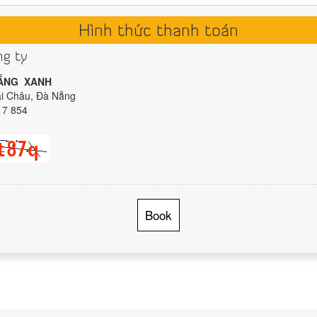
Hình thức thanh toán
ng ty
NẴNG XANH
ải Châu, Đà Nẵng
17 854
Book