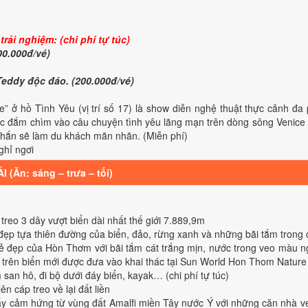
rải nghiệm: (chi phí tự túc)
00.000đ/vé)
eddy độc đáo. (200.000đ/vé)
ở hồ Tình Yêu (vị trí số 17) là show diễn nghệ thuật thực cảnh đa 
ợc đắm chìm vào câu chuyện tình yêu lãng mạn trên dòng sông Venice 
chắn sẽ làm du khách mãn nhãn. (Miễn phí)
ghỉ ngơi
Ăn: sáng – trưa – tối)
treo 3 dây vượt biển dài nhất thế giới 7.889,9m
ẻ đẹp tựa thiên đường của biển, đảo, rừng xanh và những bãi tắm tro
vẻ đẹp của Hòn Thơm với bãi tắm cát trắng mịn, nước trong veo màu n
i trên biển mới được đưa vào khai thác tại Sun World Hon Thom Nature
san hô, đi bộ dưới đáy biển, kayak… (chi phí tự túc)
́p treo về lại đất liền
y cảm hứng từ vùng đất Amalfi miền Tây nước Ý với những căn nhà ve