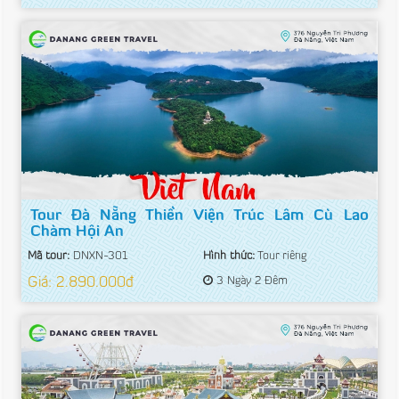
Tour Đà Nẵng Thiền Viện Trúc Lâm Cù Lao
Chàm Hội An
Mã tour:
DNXN-301
Hình thức:
Tour riêng
Giá: 2.890.000đ
3 Ngày 2 Đêm