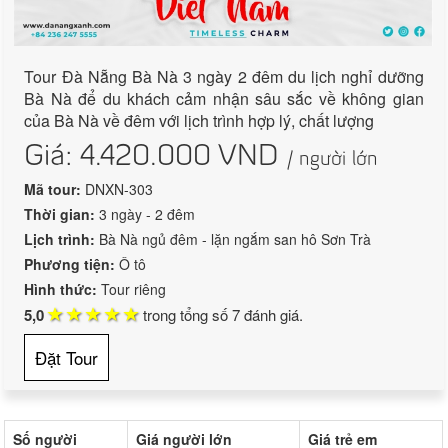
Tour Đà Nẵng Bà Nà 3 ngày 2 đêm du lịch nghỉ dưỡng
Bà Nà để du khách cảm nhận sâu sắc về không gian
của Bà Nà về đêm với lịch trình hợp lý, chất lượng
Giá:
4.420.000
VND
/ người lớn
Mã tour:
DNXN-303
Thời gian:
3 ngày - 2 đêm
Lịch trình:
Bà Nà ngủ đêm - lặn ngắm san hô Sơn Trà
Phương tiện:
Ô tô
Hình thức:
Tour riêng
5,0
trong tổng số
7
đánh giá.
Đặt Tour
Số người
Giá người lớn
Giá trẻ em