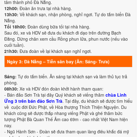
tâm thành phố Đà Nẵng.
12h00:
Đoàn ăn trưa tại nhà hàng.
13h30:
Về khách sạn, nhận phòng, nghỉ ngơi. Tự do tắm biển Đà
Nẵng.
Tối 18h00:
Đoàn dùng bữa tối tại nhà hàng.
Sau đó, xe và HDV sẽ đưa du khách đi dạo trên đường Bạch
Đằng. Dừng chân xem cầu Rồng phun lửa, phun nước (nếu vào
cuối tuần).
21h30:
Đưa đoàn về lại khách sạn nghỉ ngơi.
Ngày 3: Đà Nẵng – Tiễn sân bay (Ăn: Sáng- Trưa)
Sáng:
Tự do tắm biển. Ăn sáng tại khách sạn và làm thủ tục trả
phòng.
08h30:
Xe và HDV đón đoàn khởi hành tham quan:
- Bán đảo Sơn Trà tại đây Quý khách sẽ viếng thăm
chùa Linh
Ứng 3 trên bán đảo Sơn Trà
. Tại đây, du khách sẽ được tìm hiểu
về cuộc đời Đức Phật, về Hòa thượng Thích Thiện Nguyện. Du
khách cũng sẽ được thắp nhang viếng Phật và ghé thăm bức
tượng Phật Bà Quan Thế Âm cao 69m - cao nhất Việt Nam hiện
nay.
- Ngũ Hành Sơn - Đoàn sẽ đưa tham quan làng điêu khắc đá mỹ