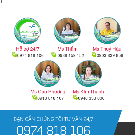
Hỗ trợ 24/7
Ms Thắm
Ms Thuý Hậu
0974 818 106
0988 159 152
0903 839 856
Ms Cao Phương
Ms Kim Thành
0913 818 107
0946 333 006
BẠN CẦN CHÚNG TÔI TƯ VẤN 24/7
0974 818 106