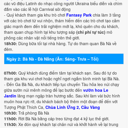
các vũ điệu Latinh do nhạc công người Ukraina biểu diễn và chìm
đắm vào các lễ hội Carnival sôi động
- Quý khách tham gia khu trò chơi
Fantasy Park
chia làm 3 tầng
với các trò chơi từ vui nhộn, thám hiểm đến các trò chơi tạo cảm
giác mạnh đem đến trải nghiệm mới lạ, khó quên cho du khách,
tham quan chụp hình tại khu tượng sáp
(chi phí tự túc)
mô
phỏng các nhân vật nổi tiếng trên thế giới.
18h30:
Dùng bữa tối tại nhà hàng. Tự do tham quan Bà Nà về
đêm.
Ngày 2: Bà Nà - Đà Nẵng (Ăn: Sáng- Trưa – Tối)
07h00:
Quý khách dùng điểm tâm tại khách sạn. Sau đó tự do
tham gia khu vui chơi hoặc nghỉ ngơi ngắm bình minh tại Bà Nà.
- Đến Ga Bà Nà, du khách tiếp tục chuyến Tàu hỏa leo núi chạy
giữa sườn núi mênh mông để lạc bước đến
vườn hoa Le
Jardin
lãng mạn ngập tràn hương sắc. Sau khi làm vài bức hình
muôn hoa rực rỡ, du khách bách bộ thêm một đoạn để đến với
Tượng Phật Thích Ca,
Chùa Linh Ứng 2, Cầu Vàng
10h30:
Trả phòng Bà Nà
11h00:
Rời Bà Nà bằng cáp treo từng đạt 4 kỷ lục thế giới.
11h30:
Xe đón quý khách tại chân núi và khởi hành về lại trung