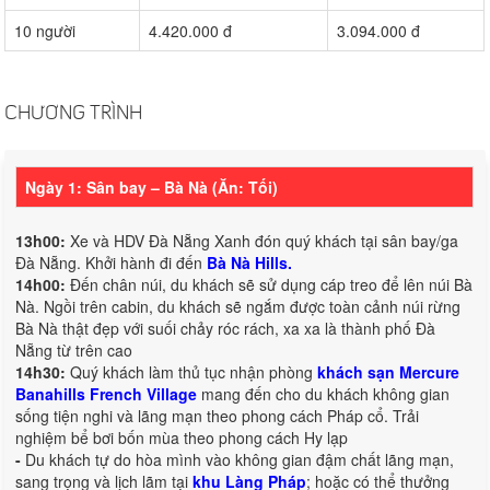
10 người
4.420.000 đ
3.094.000 đ
CHƯƠNG TRÌNH
Ngày 1: Sân bay – Bà Nà (Ăn: Tối)
13h00:
Xe và HDV Đà Nẵng Xanh đón quý khách tại sân bay/ga
Đà Nẵng. Khởi hành đi đến
Bà Nà Hills.
14h00:
Đến chân núi, du khách sẽ sử dụng cáp treo để lên núi Bà
Nà. Ngồi trên cabin, du khách sẽ ngắm được toàn cảnh núi rừng
Bà Nà thật đẹp với suối chảy róc rách, xa xa là thành phố Đà
Nẵng từ trên cao
14h30:
Quý khách làm thủ tục nhận phòng
khách sạn Mercure
Banahills French Village
mang đến cho du khách không gian
sống tiện nghi và lãng mạn theo phong cách Pháp cổ. Trải
nghiệm bể bơi bốn mùa theo phong cách Hy lạp
-
Du khách tự do hòa mình vào không gian đậm chất lãng mạn,
sang trọng và lịch lãm tại
khu Làng Pháp
; hoặc có thể thưởng