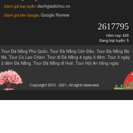
danhgiadichvu.vn
Đánh giá trực tuyến:
Google Review
Đánh giá trên Google:
2617795
Hôm nay: 435
Đang trực tuyến: 5
Tour Đà Nẵng Phú Quốc
,
Tour Đà Nẵng Côn Đảo
,
Tour Đà Nẵng Bà
Nà
,
Tour Cù Lao Chàm
,
Tour đi Đà Nẵng 4 ngày 3 đêm
,
Tour 3 ngày
2 đêm Đà Nẵng
,
Tour Đà Nẵng đi Huế
,
Tour Hội An hằng ngày