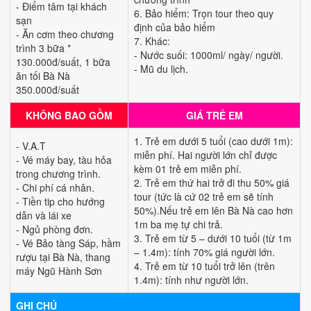
- Điểm tâm tại khách
6. Bảo hiểm: Trọn tour theo quy
sạn
định của bảo hiểm
- Ăn cơm theo chương
7. Khác:
trình 3 bữa *
- Nước suối: 1000ml/ ngày/ người.
130.000đ/suất, 1 bữa
- Mũ du lịch.
ăn tối Bà Nà
350.000đ/suất
KHÔNG BAO GỒM
GIÁ TRẺ EM
1. Trẻ em dưới 5 tuổi (cao dưới 1m):
- V.A.T
miễn phí. Hai người lớn chỉ được
- Vé máy bay, tàu hỏa
kèm 01 trẻ em miễn phí.
trong chương trình.
2. Trẻ em thứ hai trở đi thu 50% giá
- Chi phí cá nhân.
tour (tức là cứ 02 trẻ em sẽ tính
- Tiền tip cho hướng
50%).Nếu trẻ em lên Bà Nà cao hơn
dẫn và lái xe
1m ba mẹ tự chi trả.
- Ngủ phòng đơn.
3. Trẻ em từ 5 – dưới 10 tuổi (từ 1m
- Vé Bảo tàng Sáp, hầm
– 1.4m): tính 70% giá người lớn.
rượu tại Bà Nà, thang
4. Trẻ em từ 10 tuổi trở lên (trên
máy Ngũ Hành Sơn
1.4m): tính như người lớn.
GHI CHÚ