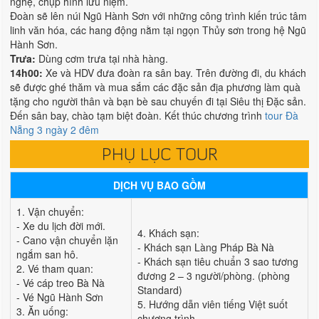
nghệ, chụp hình lưu niệm.
Đoàn sẽ lên núi Ngũ Hành Sơn với những công trình kiến trúc tâm
linh văn hóa, các hang động nằm tại ngọn Thủy sơn trong hệ Ngũ
Hành Sơn.
Trưa:
Dùng cơm trưa tại nhà hàng.
14h00:
Xe và HDV đưa đoàn ra sân bay. Trên đường đi, du khách
sẽ được ghé thăm và mua sắm các đặc sản địa phương làm quà
tặng cho người thân và bạn bè sau chuyến đi tại Siêu thị Đặc sản.
Đến sân bay, chào tạm biệt đoàn. Kết thúc chương trình
tour Đà
Nẵng 3 ngày 2 đêm
PHỤ LỤC TOUR
DỊCH VỤ BAO GỒM
1. Vận chuyển:
- Xe du lịch đời mới.
4. Khách sạn:
- Cano vận chuyển lặn
- Khách sạn Làng Pháp Bà Nà
ngắm san hô.
- Khách sạn tiêu chuẩn 3 sao tương
2. Vé tham quan:
đương 2 – 3 người/phòng. (phòng
- Vé cáp treo Bà Nà
Standard)
- Vé Ngũ Hành Sơn
5. Hướng dẫn viên tiếng Việt suốt
3. Ăn uống:
chương trình