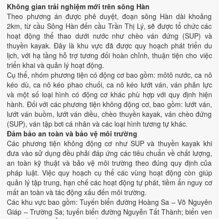
Không gian trải nghiệm mới trên sông Hàn
Theo phương án được phê duyệt, đoạn sông Hàn dài khoảng
2km, từ cầu Sông Hàn đến cầu Trần Thị Lý, sẽ được tổ chức các
hoạt động thể thao dưới nước như chèo ván đứng (SUP) và
thuyền kayak. Đây là khu vực đã được quy hoạch phát triển du
lịch, với hạ tầng hỗ trợ tương đối hoàn chỉnh, thuận tiện cho việc
triển khai và quản lý hoạt động.
Cụ thể, nhóm phương tiện có động cơ bao gồm: môtô nước, ca nô
kéo dù, ca nô kéo phao chuối, ca nô kéo lướt ván, ván phản lực
và một số loại hình có động cơ khác phù hợp với quy định hiện
hành. Đối với các phương tiện không động cơ, bao gồm: lướt ván,
lướt ván buồm, lướt ván diều, chèo thuyền kayak, ván chèo đứng
(SUP), ván tập bơi cá nhân và các loại hình tương tự khác.
Đảm bảo an toàn và bảo vệ môi trường
Các phương tiện không động cơ như SUP và thuyền kayak khi
đưa vào sử dụng đều phải đáp ứng các tiêu chuẩn về chất lượng,
an toàn kỹ thuật và bảo vệ môi trường theo đúng quy định của
pháp luật. Việc quy hoạch cụ thể các vùng hoạt động còn giúp
quản lý tập trung, hạn chế các hoạt động tự phát, tiềm ẩn nguy cơ
mất an toàn và tác động xấu đến môi trường.
Các khu vực bao gồm: Tuyến biển đường Hoàng Sa – Võ Nguyên
Giáp – Trường Sa; tuyến biển đường Nguyễn Tất Thành; biển ven