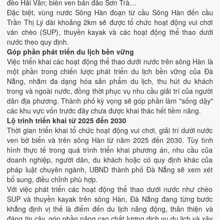
đèo Hải Vân; biển ven bán đảo Sơn Trà…
Đặc biệt, vùng nước Sông Hàn đoạn từ cầu Sông Hàn đến cầu
Trần Thị Lý dài khoảng 2km sẽ được tổ chức hoạt động vui chơi
ván chèo (SUP), thuyền kayak và các hoạt động thể thao dưới
nước theo quy định.
Góp phần phát triển du lịch bền vững
Việc triển khai các hoạt động thể thao dưới nước trên sông Hàn là
một phần trong chiến lược phát triển du lịch bền vững của Đà
Nẵng, nhằm đa dạng hóa sản phẩm du lịch, thu hút du khách
trong và ngoài nước, đồng thời phục vụ nhu cầu giải trí của người
dân địa phương. Thành phố kỳ vọng sẽ góp phần làm "sống dậy"
các khu vực vốn trước đây chưa được khai thác hết tiềm năng.
Lộ trình triển khai từ 2025 đến 2030
Thời gian triển khai tổ chức hoạt động vui chơi, giải trí dưới nước
ven bờ biển và trên sông Hàn từ năm 2025 đến 2030. Tùy tình
hình thực tế trong quá trình triển khai phương án, nhu cầu của
doanh nghiệp, người dân, du khách hoặc có quy định khác của
pháp luật chuyên ngành, UBND thành phố Đà Nẵng sẽ xem xét
bổ sung, điều chỉnh phù hợp.
Với việc phát triển các hoạt động thể thao dưới nước như chèo
SUP và thuyền kayak trên sông Hàn, Đà Nẵng đang từng bước
khẳng định vị thế là điểm đến du lịch năng động, thân thiện và
đáng tin cậy, góp phần nâng cao chất lượng dịch vụ du lịch và xây