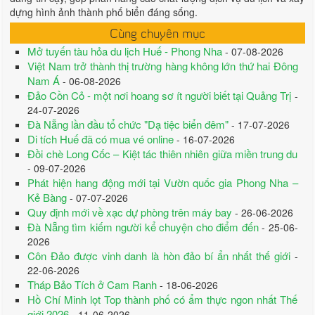
dựng hình ảnh thành phố biển đáng sống.
Cùng chuyên mục
Mở tuyến tàu hỏa du lịch Huế - Phong Nha
- 07-08-2026
Việt Nam trở thành thị trường hàng không lớn thứ hai Đông
Nam Á
- 06-08-2026
Đảo Cồn Cỏ - một nơi hoang sơ ít người biết tại Quảng Trị
-
24-07-2026
Đà Nẵng lần đầu tổ chức "Dạ tiệc biển đêm"
- 17-07-2026
Di tích Huế đã có mua vé online
- 16-07-2026
Đồi chè Long Cốc – Kiệt tác thiên nhiên giữa miền trung du
- 09-07-2026
Phát hiện hang động mới tại Vườn quốc gia Phong Nha –
Kẻ Bàng
- 07-07-2026
Quy định mới về xạc dự phòng trên máy bay
- 26-06-2026
Đà Nẵng tìm kiếm người kể chuyện cho điểm đến
- 25-06-
2026
Côn Đảo được vinh danh là hòn đảo bí ẩn nhất thế giới
-
22-06-2026
Tháp Bảo Tích ở Cam Ranh
- 18-06-2026
Hồ Chí Minh lọt Top thành phố có ẩm thực ngon nhất Thế
giới 2026
- 11-06-2026