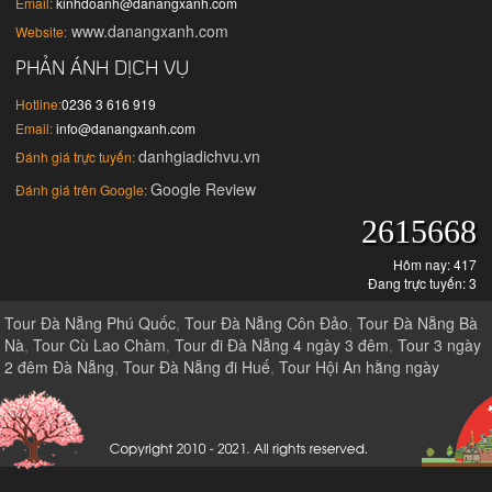
Email:
kinhdoanh@danangxanh.com
www.danangxanh.com
Website:
PHẢN ÁNH DỊCH VỤ
Hotline:
0236 3 616 919
Email:
info@danangxanh.com
danhgiadichvu.vn
Đánh giá trực tuyến:
Google Review
Đánh giá trên Google:
2615668
Hôm nay: 417
Đang trực tuyến: 3
Tour Đà Nẵng Phú Quốc
,
Tour Đà Nẵng Côn Đảo
,
Tour Đà Nẵng Bà
Nà
,
Tour Cù Lao Chàm
,
Tour đi Đà Nẵng 4 ngày 3 đêm
,
Tour 3 ngày
2 đêm Đà Nẵng
,
Tour Đà Nẵng đi Huế
,
Tour Hội An hằng ngày