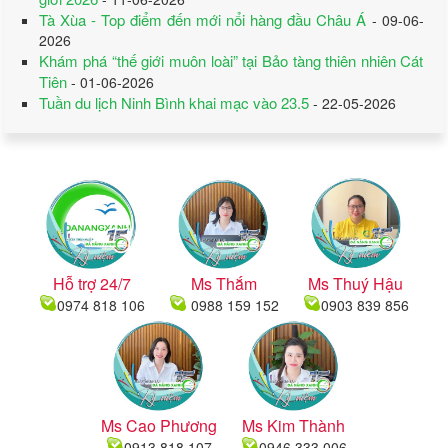
Tà Xùa - Top điểm đến mới nổi hàng đầu Châu Á
- 09-06-
2026
Khám phá “thế giới muôn loài” tại Bảo tàng thiên nhiên Cát
Tiên
- 01-06-2026
Tuần du lịch Ninh Bình khai mạc vào 23.5
- 22-05-2026
Hỗ trợ 24/7
Ms Thắm
Ms Thuý Hậu
0974 818 106
0988 159 152
0903 839 856
Ms Cao Phương
Ms Kim Thành
0913 818 107
0946 333 006