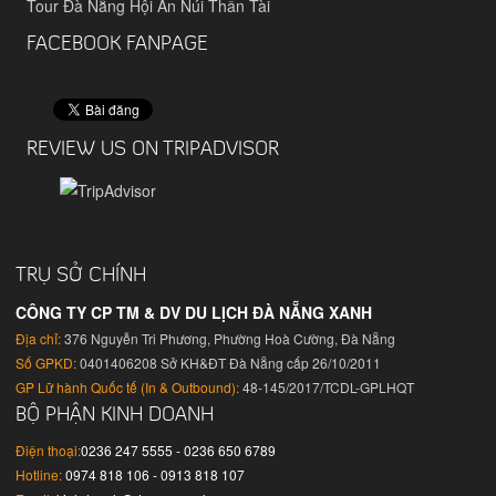
Tour Đà Nẵng Hội An Núi Thần Tài
FACEBOOK FANPAGE
REVIEW US ON TRIPADVISOR
TRỤ SỞ CHÍNH
CÔNG TY CP TM & DV DU LỊCH ĐÀ NẴNG XANH
Địa chỉ:
376 Nguyễn Tri Phương, Phường Hoà Cường, Đà Nẵng
Số GPKD:
0401406208 Sở KH&ĐT Đà Nẵng cấp 26/10/2011
GP Lữ hành Quốc tế (In & Outbound):
48-145/2017/TCDL-GPLHQT
BỘ PHẬN KINH DOANH
Điện thoại:
0236 247 5555 - 0236 650 6789
Hotline:
0974 818 106 - 0913 818 107